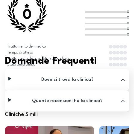
0
0
0
0
0
0
Trattamento del medico
Tempo di attesa
Domande Frequenti
Trattamento dei lavoratori della clinica
Stato della clinica
Dove si trova la clinica?
Quante recensioni ha la clinica?
Cliniche Simili