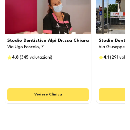
Studio Dentistico Alpi Dr.ssa Chiara
Studio Dentis
Via Ugo Foscolo, 7
Via Giuseppe Be
4.8
(
345
valutazioni
)
4.1
(
291
valut
Vedere
Clinica