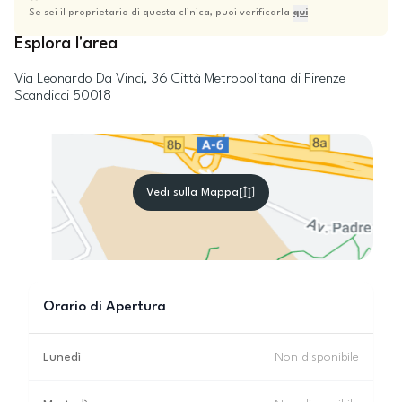
Se sei il proprietario di questa clinica, puoi verificarla
qui
Esplora l'area
Via Leonardo Da Vinci, 36
Città Metropolitana di Firenze
Scandicci
50018
Vedi sulla Mappa
Orario di Apertura
Lunedì
Non disponibile