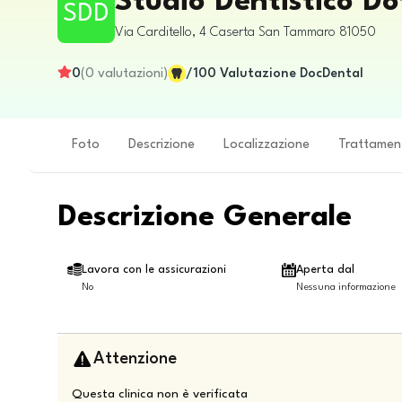
Studio Dentistico Do
SDD
Via Carditello, 4
Caserta
San Tammaro
81050
0
(
0
valutazioni
)
/100
Valutazione DocDental
Foto
Descrizione
Localizzazione
Trattamen
Descrizione Generale
Lavora con le assicurazioni
Aperta dal
No
Nessuna informazione
Attenzione
Questa clinica non è verificata