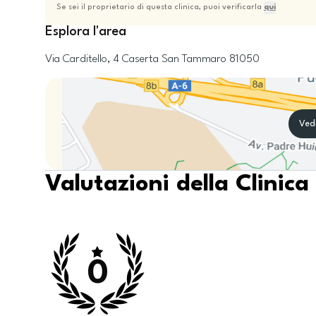
Se sei il proprietario di questa clinica, puoi verificarla
qui
Esplora l'area
Via Carditello, 4
Caserta
San Tammaro
81050
Ved
Valutazioni della Clinica
0