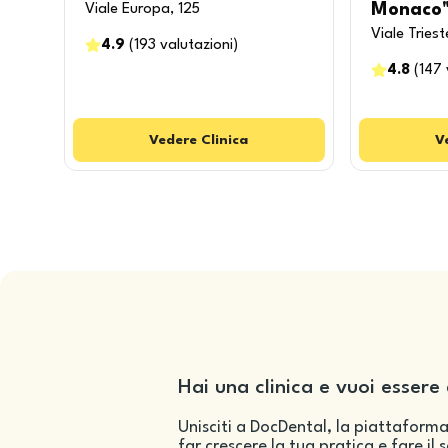
Monaco
Viale Europa, 125
Viale Triest
4.9
(
193
valutazioni
)
4.8
(
147
Vedere
Clinica
V
Hai una clinica e vuoi essere 
Unisciti a DocDental, la piattaforma
far crescere la tua pratica e fare il 