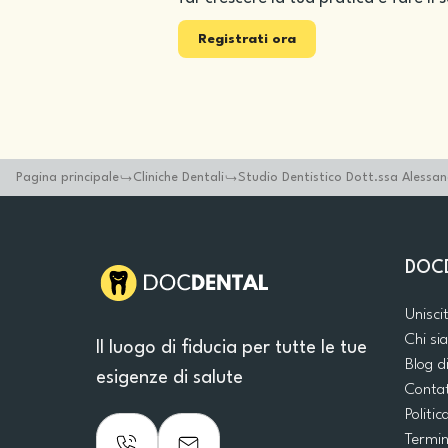
Registrati ora
Pagina principale
Cliniche Dentali
Studio Dentistico Dott.ssa Alessan
DOC
Unisci
Chi s
Il luogo di fiducia per tutte le tue
Blog d
esigenze di salute
Conta
Politic
Termin