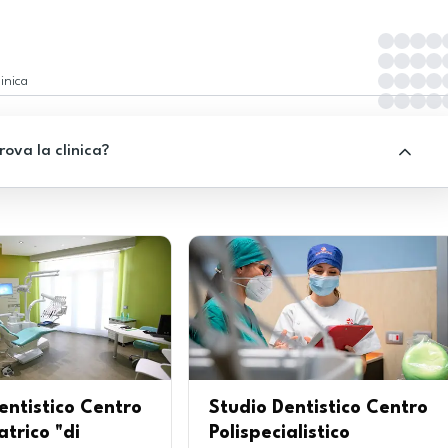
inica
rova la clinica?
entistico Centro
Studio Dentistico Centro
trico "di
Polispecialistico