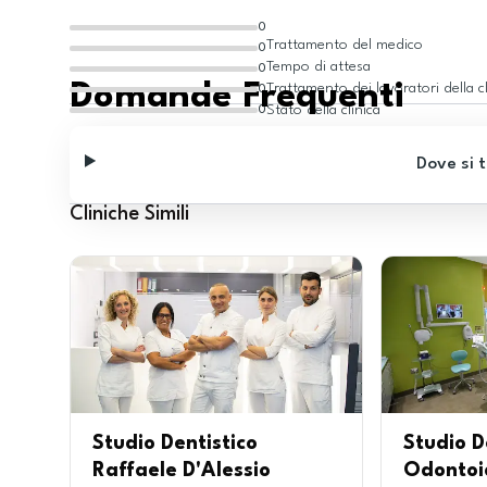
0
Trattamento del medico
0
Tempo di attesa
0
Domande Frequenti
Trattamento dei lavoratori della cl
0
Stato della clinica
0
Dove si t
Cliniche Simili
Studio Dentistico
Studio D
Raffaele D'Alessio
Odontoia