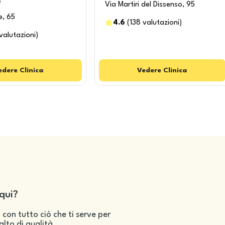
"
Via Martiri del Dissenso, 95
e, 65
4.6
(
138
valutazioni
)
valutazioni
)
edere
Clinica
Vedere
Clinica
qui?
 con tutto ciò che ti serve per
salto di qualità