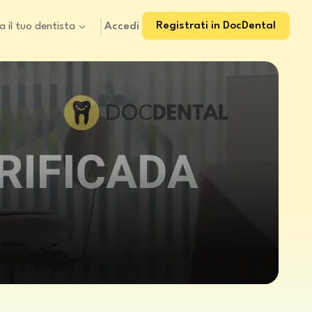
Registrati in DocDental
Accedi
a il tuo dentista