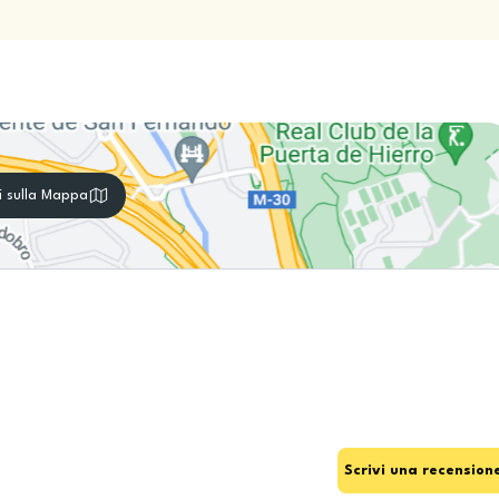
i sulla Mappa
Scrivi una recension