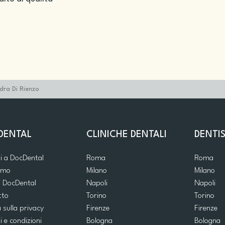
dra Di Rienzo
DENTAL
CLINICHE DENTALI
DENTIS
ti a DocDental
Roma
Roma
iamo
Milano
Milano
i DocDental
Napoli
Napoli
tto
Torino
Torino
a sulla privacy
Firenze
Firenze
i e condizioni
Bologna
Bologna