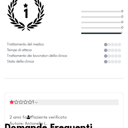
1
0
0
0
0
1
Trattamento del medico
Tempo di attesa
Trattamento dei lavoratori della clinica
Stato della clinica
1
2 anni fa
Paziente verificato
Autore
:
Antonella L.
Domande Frequenti