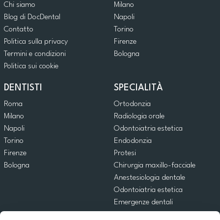
Chi siamo
Milano
Blog di DocDental
Napoli
Contatto
Torino
Politica sulla privacy
Firenze
Termini e condizioni
Bologna
Politica sui cookie
DENTISTI
SPECIALITÀ
Roma
Ortodonzia
Milano
Radiologia orale
Napoli
Odontoiatria estetica
Torino
Endodonzia
Firenze
Protesi
Bologna
Chirurgia maxillo-facciale
Anestesiologia dentale
Odontoiatria estetica
Emergenze dentali
Odontoiatria generale