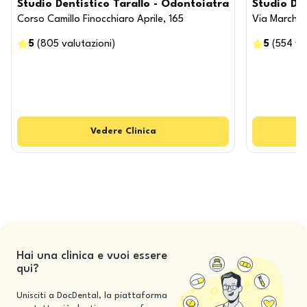
Studio Dentistico Tarallo - Odontoiatra
Studio De
Corso Camillo Finocchiaro Aprile, 165
Via Marchese
5
(
805
valutazioni
)
5
(
554
va
Vedere
Clinica
V
Hai una clinica e vuoi essere
qui?
Unisciti a DocDental, la piattaforma