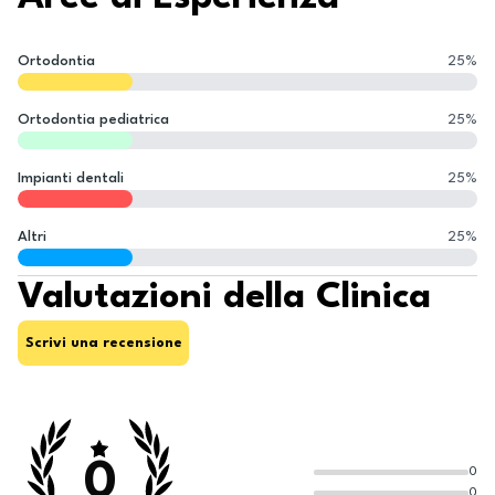
Ortodontia
25
%
Ortodontia pediatrica
25
%
Impianti dentali
25
%
Altri
25
%
Valutazioni della Clinica
Scrivi una recensione
0
0
0