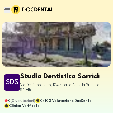
Studio Dentistico Sorridi
SDS
Via Del Dopolavoro, 104
Salerno
Altavilla Silentina
84045
0
(
0
valutazioni
)
0
/100
Valutazione DocDental
Clinica Verificata