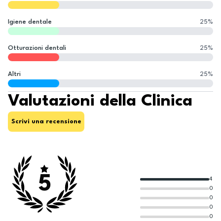
Igiene dentale
25
%
Otturazioni dentali
25
%
Altri
25
%
Valutazioni della Clinica
Scrivi una recensione
5
4
0
0
0
0