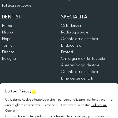
Politica sui cookie
DENTISTI
SPECIALITÀ
Roma
Ortodonzia
Milano
Radiologia orale
Napoli
Odontoiatria estetica
Torino
Endodonzia
Firenze
Protesi
Bologna
Chirurgia maxillo-facciale
Anestesiologia dentale
Odontoiatria estetica
Emergenze dentali
Odontoiatria generale
La tua Privacy
Odontoiatria pediatrica
Chirurgia orale
Utilizziamo cookie e tecnologie simili per personalizzare i contenuti e offrire
Implantologia dentale
una migliore esperienza. Cliccando su 'Ok', accetti la nostra
Politica sui
Cookie
Parodontologia
Per modificare le tue preferenze o ritirare il tuo consenso, puoi eliminare i