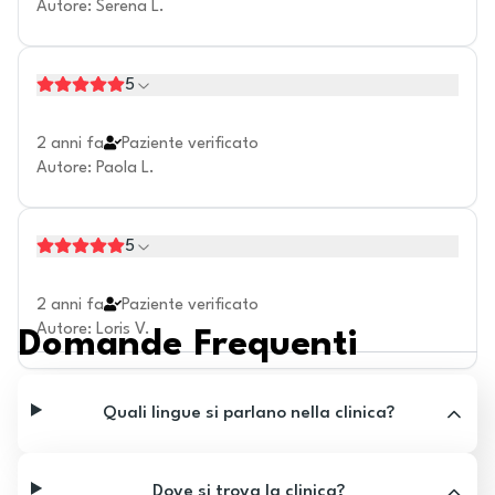
Autore
:
Serena L.
5
2 anni fa
Paziente verificato
Autore
:
Paola L.
5
2 anni fa
Paziente verificato
Autore
:
Loris V.
Domande Frequenti
Quali lingue si parlano nella clinica?
Dove si trova la clinica?