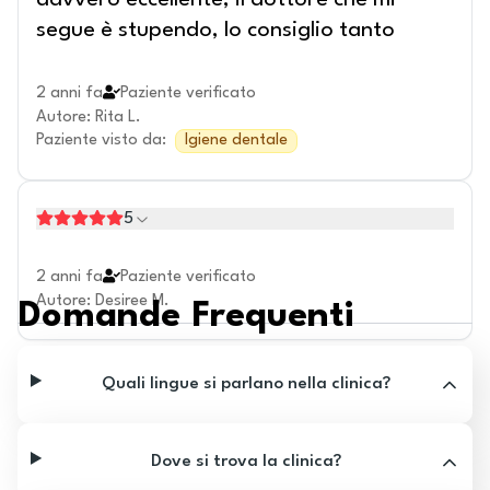
davvero eccellente, il dottore che mi
segue è stupendo, lo consiglio tanto
2 anni fa
Paziente verificato
Autore
:
Rita L.
Paziente visto da
:
Igiene dentale
5
2 anni fa
Paziente verificato
Autore
:
Desiree M.
Domande Frequenti
Quali lingue si parlano nella clinica?
Dove si trova la clinica?