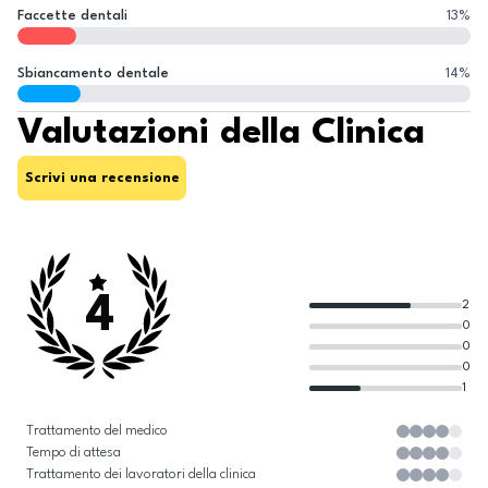
Faccette dentali
13
%
Sbiancamento dentale
14
%
Valutazioni della Clinica
Scrivi una recensione
4
2
0
0
0
1
Trattamento del medico
Tempo di attesa
Trattamento dei lavoratori della clinica