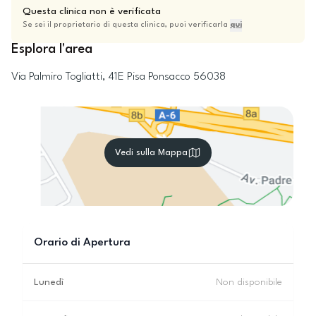
Questa clinica non è verificata
Se sei il proprietario di questa clinica, puoi verificarla
qui
Esplora l'area
Via Palmiro Togliatti, 41E
Pisa
Ponsacco
56038
Vedi sulla Mappa
Orario di Apertura
Lunedì
Non disponibile