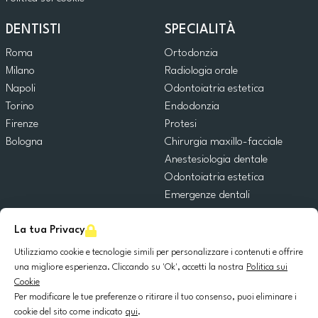
DENTISTI
SPECIALITÀ
Roma
Ortodonzia
Milano
Radiologia orale
Napoli
Odontoiatria estetica
Torino
Endodonzia
Firenze
Protesi
Bologna
Chirurgia maxillo-facciale
Anestesiologia dentale
Odontoiatria estetica
Emergenze dentali
Odontoiatria generale
La tua Privacy
Odontoiatria pediatrica
Chirurgia orale
Utilizziamo cookie e tecnologie simili per personalizzare i contenuti e offrire
Implantologia dentale
una migliore esperienza. Cliccando su 'Ok', accetti la nostra
Politica sui
Cookie
Parodontologia
Per modificare le tue preferenze o ritirare il tuo consenso, puoi eliminare i
cookie del sito come indicato
qui
.