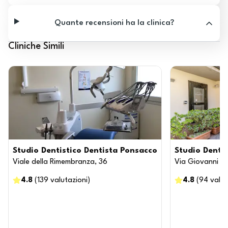
Quante recensioni ha la clinica?
Cliniche Simili
Studio Dentistico Dentista Ponsacco
Studio Denti
Viale della Rimembranza, 36
Via Giovanni Pa
4.8
(
139
valutazioni
)
4.8
(
94
valut