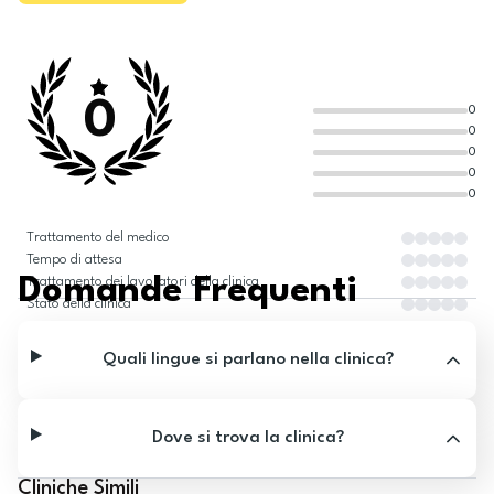
0
0
0
0
0
0
Trattamento del medico
Tempo di attesa
Domande Frequenti
Trattamento dei lavoratori della clinica
Stato della clinica
Quali lingue si parlano nella clinica?
Dove si trova la clinica?
Cliniche Simili