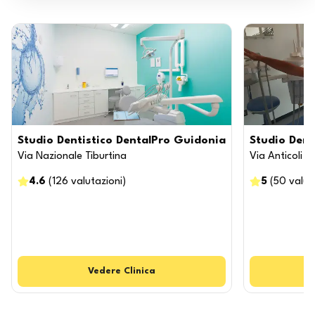
Studio Dentistico DentalPro Guidonia
Studio Denti
Via Nazionale Tiburtina
Via Anticoli 
4.6
(
126
valutazioni
)
5
(
50
valut
Vedere
Clinica