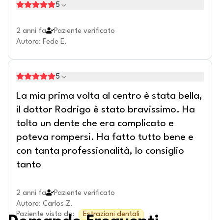
5
2 anni fa
Paziente verificato
Autore
:
Fede E.
5
La mia prima volta al centro è stata bella,
il dottor Rodrigo è stato bravissimo. Ha
tolto un dente che era complicato e
poteva rompersi. Ha fatto tutto bene e
con tanta professionalità, lo consiglio
tanto
2 anni fa
Paziente verificato
Autore
:
Carlos Z.
Paziente visto da
:
Estrazioni dentali