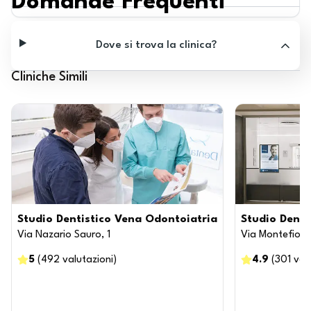
Domande Frequenti
Dove si trova la clinica?
Cliniche Simili
Studio Dentistico Vena Odontoiatria
Studio Dentis
Via Nazario Sauro, 1
Via Montefiori
5
(
492
valutazioni
)
4.9
(
301
val