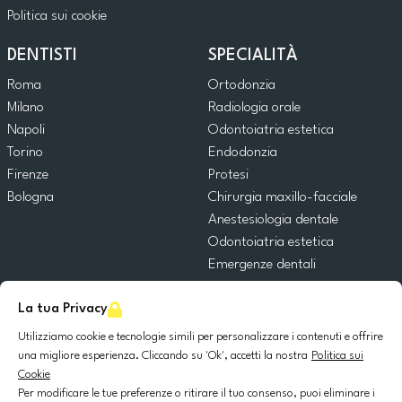
Politica sui cookie
DENTISTI
SPECIALITÀ
Roma
Ortodonzia
Milano
Radiologia orale
Napoli
Odontoiatria estetica
Torino
Endodonzia
Firenze
Protesi
Bologna
Chirurgia maxillo-facciale
Anestesiologia dentale
Odontoiatria estetica
Emergenze dentali
Odontoiatria generale
La tua Privacy
Odontoiatria pediatrica
Chirurgia orale
Utilizziamo cookie e tecnologie simili per personalizzare i contenuti e offrire
Implantologia dentale
una migliore esperienza. Cliccando su 'Ok', accetti la nostra
Politica sui
Cookie
Parodontologia
Per modificare le tue preferenze o ritirare il tuo consenso, puoi eliminare i