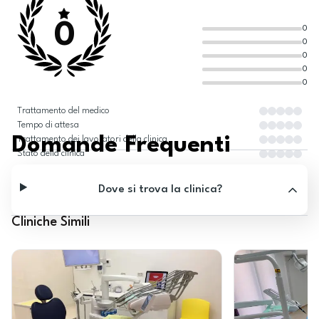
0
0
0
0
0
0
Trattamento del medico
Tempo di attesa
Domande Frequenti
Trattamento dei lavoratori della clinica
Stato della clinica
Dove si trova la clinica?
Cliniche Simili