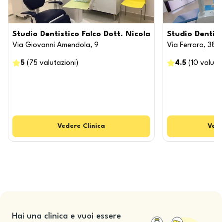
Studio Dentistico Falco Dott. Nicola
Studio Dentist
Via Giovanni Amendola, 9
Via Ferraro, 38
5
(
75
valutazioni
)
4.5
(
10
valuta
Vedere
Clinica
Ved
Hai una clinica e vuoi essere