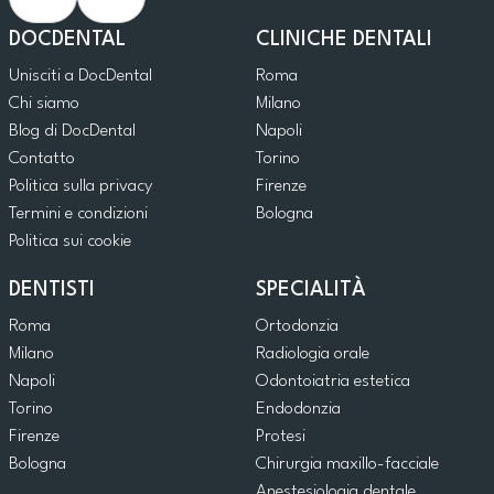
DOCDENTAL
CLINICHE DENTALI
Unisciti a DocDental
Roma
Chi siamo
Milano
Blog di DocDental
Napoli
Contatto
Torino
Politica sulla privacy
Firenze
Termini e condizioni
Bologna
Politica sui cookie
DENTISTI
SPECIALITÀ
Roma
Ortodonzia
Milano
Radiologia orale
Napoli
Odontoiatria estetica
Torino
Endodonzia
Firenze
Protesi
Bologna
Chirurgia maxillo-facciale
Anestesiologia dentale