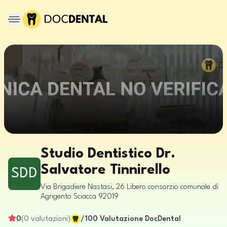
Studio Dentistico Dr.
Salvatore Tinnirello
SDD
Via Brigadiere Nastasi, 26
Libero consorzio comunale di
Agrigento
Sciacca
92019
0
(
0
valutazioni
)
/100
Valutazione DocDental