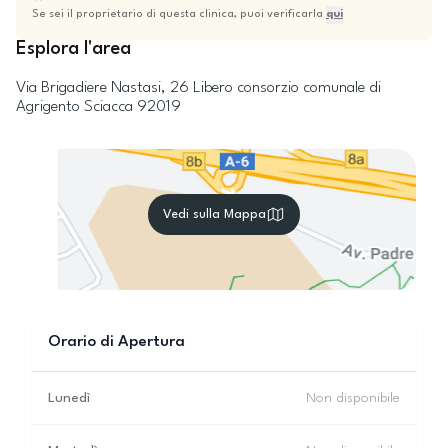
Se sei il proprietario di questa clinica, puoi verificarla
qui
Esplora l'area
Via Brigadiere Nastasi, 26
Libero consorzio comunale di
Agrigento
Sciacca
92019
Vedi sulla Mappa
Orario di Apertura
Lunedì
Non disponibile