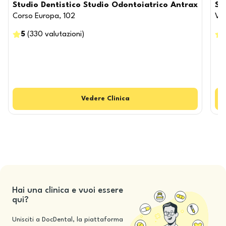
Studio Dentistico Studio Odontoiatrico Antrax
St
Corso Europa, 102
Via
5
(
330
valutazioni
)
Vedere
Clinica
Hai una clinica e vuoi essere
qui?
Unisciti a DocDental, la piattaforma