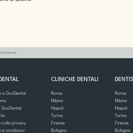
i Domenico
DENTAL
CLINICHE DENTALI
DENTIS
ti a DocDental
Roma
Roma
iamo
Milano
Milano
i DocDental
Napoli
Napoli
tto
Torino
Torino
a sulla privacy
Firenze
Firenze
i e condizioni
Bologna
Bologna