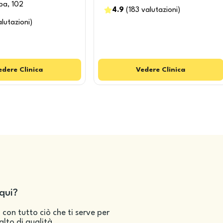
pa, 102
4.9
(
183
valutazioni
)
alutazioni
)
edere
Clinica
Vedere
Clinica
qui?
 con tutto ciò che ti serve per
salto di qualità