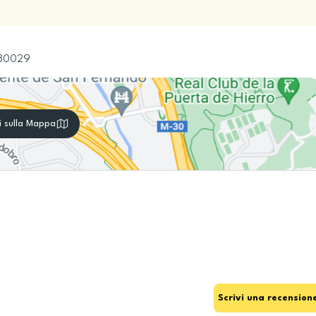
80029
i sulla Mappa
Scrivi una recension