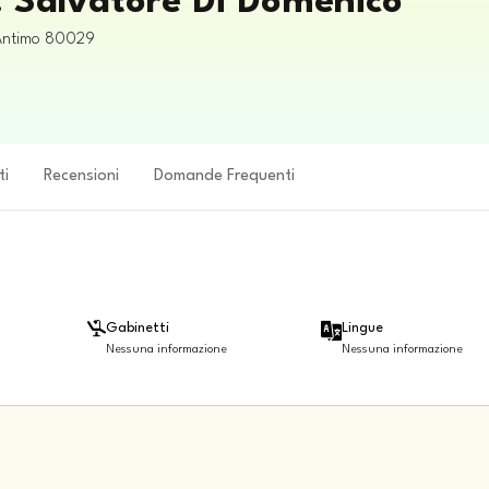
r. Salvatore Di Domenico
Antimo
80029
ti
Recensioni
Domande Frequenti
Gabinetti
Lingue
Nessuna informazione
Nessuna informazione