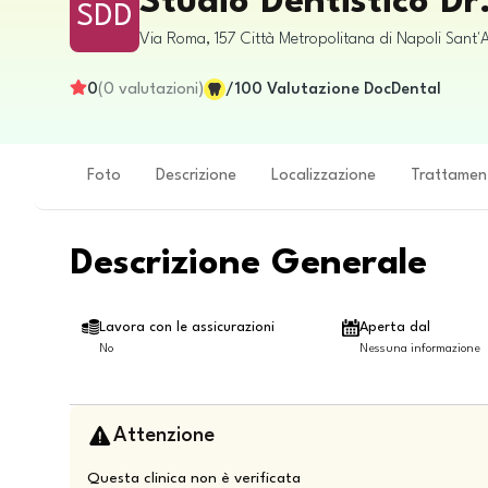
Studio Dentistico D
SDD
Via Roma, 157
Città Metropolitana di Napoli
Sant'
0
(
0
valutazioni
)
/100
Valutazione DocDental
Foto
Descrizione
Localizzazione
Trattamen
Descrizione Generale
Lavora con le assicurazioni
Aperta dal
No
Nessuna informazione
Attenzione
Questa clinica non è verificata