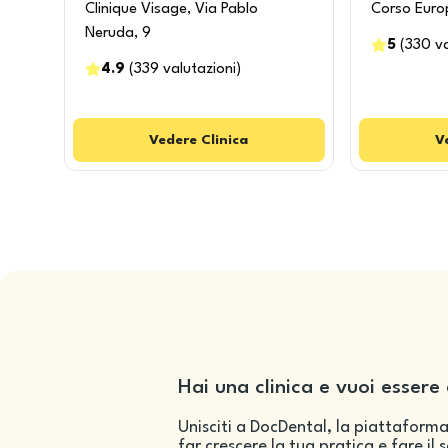
Clinique Visage, Via Pablo
Corso Euro
Neruda, 9
5
(
330
v
4.9
(
339
valutazioni
)
Vedere
Clinica
V
Hai una clinica e vuoi essere 
Unisciti a DocDental, la piattaforma
far crescere la tua pratica e fare il 