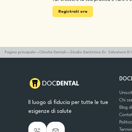
Registrati ora
Pagina principale
Cliniche Dentali
Studio Dentistico Dr. Salvatore D
DOC
Unisci
Chi s
Il luogo di fiducia per tutte le tue
Blog d
esigenze di salute
Conta
Politic
Termin