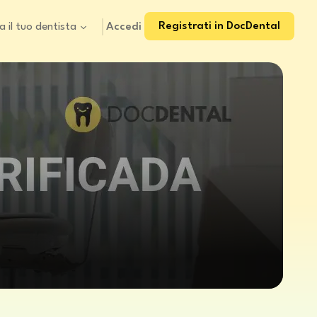
Registrati in DocDental
Accedi
a il tuo dentista