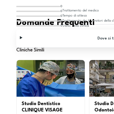
0
Trattamento del medico
0
Tempo di attesa
0
Domande Frequenti
Trattamento dei lavoratori della cl
0
Stato della clinica
0
Dove si t
Cliniche Simili
Studio Dentistico
Studio D
CLINIQUE VISAGE
Odontoi