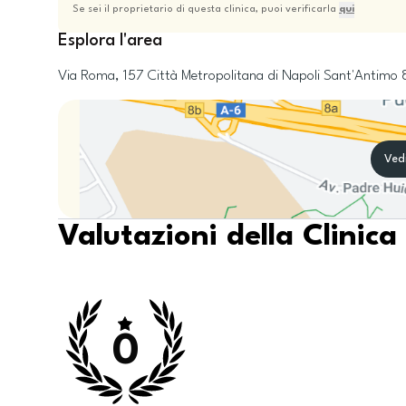
Se sei il proprietario di questa clinica, puoi verificarla
qui
Esplora l'area
Via Roma, 157
Città Metropolitana di Napoli
Sant'Antimo
Ved
Valutazioni della Clinica
0