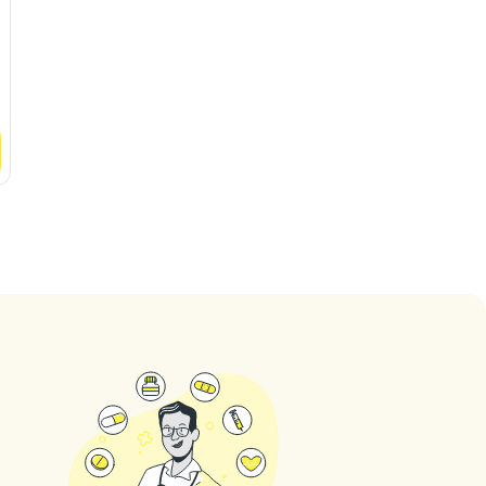
Via degli Oleandri, 10
Via Roma, 492
5
(
162
valutazioni
)
5
(
153
valutazi
Vedere
Clinica
Vedere