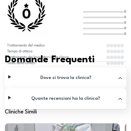
0
0
0
0
0
0
Trattamento del medico
Tempo di attesa
Domande Frequenti
Trattamento dei lavoratori della clinica
Stato della clinica
Dove si trova la clinica?
Quante recensioni ha la clinica?
Cliniche Simili