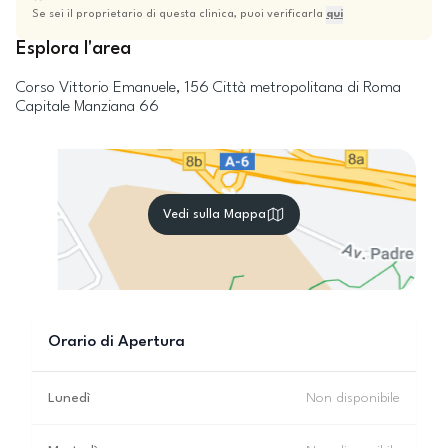
Se sei il proprietario di questa clinica, puoi verificarla
qui
Esplora l'area
Corso Vittorio Emanuele, 156
Città metropolitana di Roma
Capitale
Manziana
66
Vedi sulla Mappa
Orario di Apertura
Lunedì
Non disponibile