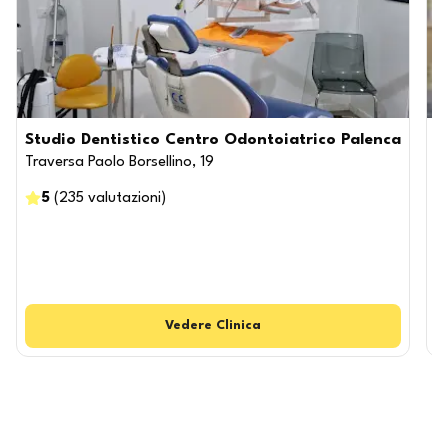
Studio Dentistico Centro Odontoiatrico Palenca
S
Traversa Paolo Borsellino, 19
V
5
(
235
valutazioni
)
Vedere
Clinica