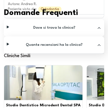
Autore
:
Andrea R.
Paziente visto da
:
Ortodontia
Domande Frequenti
Dove si trova la clinica?
Quante recensioni ha la clinica?
Cliniche Simili
Studio Dentistico Microdent Dental SPA
Studio Den