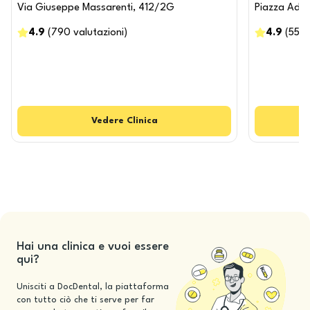
Via Giuseppe Massarenti, 412/2G
Piazza Adam
4.9
(
790
valutazioni
)
4.9
(
555
Vedere
Clinica
Hai una clinica e vuoi essere
qui?
Unisciti a DocDental, la piattaforma
con tutto ciò che ti serve per far