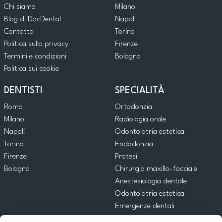
Chi siamo
Milano
Blog di DocDental
Napoli
Contatto
Torino
Politica sulla privacy
Firenze
Termini e condizioni
Bologna
Politica sui cookie
DENTISTI
SPECIALITÀ
Roma
Ortodonzia
Milano
Radiologia orale
Napoli
Odontoiatria estetica
Torino
Endodonzia
Firenze
Protesi
Bologna
Chirurgia maxillo-facciale
Anestesiologia dentale
Odontoiatria estetica
Emergenze dentali
Odontoiatria generale