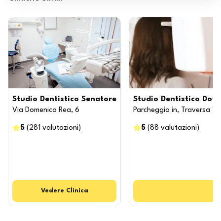
Studio Dentistico Senatore
Studio Dentistico Dott
Via Domenico Rea, 6
Parcheggio in, Traversa Tr
5
(
281
valutazioni
)
5
(
88
valutazioni
)
Vedere
Clinica