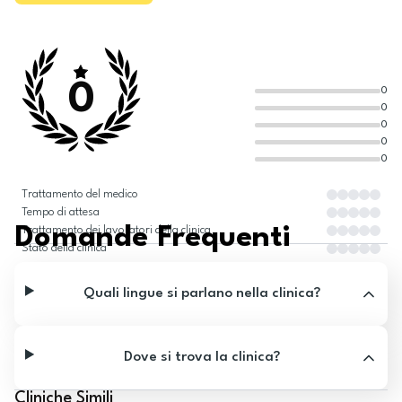
0
0
0
0
0
0
Trattamento del medico
Tempo di attesa
Domande Frequenti
Trattamento dei lavoratori della clinica
Stato della clinica
Quali lingue si parlano nella clinica?
Dove si trova la clinica?
Cliniche Simili