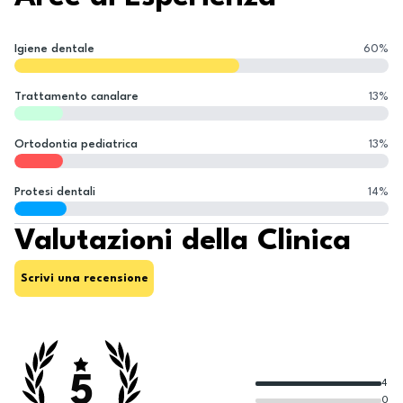
Igiene dentale
60
%
Trattamento canalare
13
%
Ortodontia pediatrica
13
%
Protesi dentali
14
%
Valutazioni della Clinica
Scrivi una recensione
5
4
0