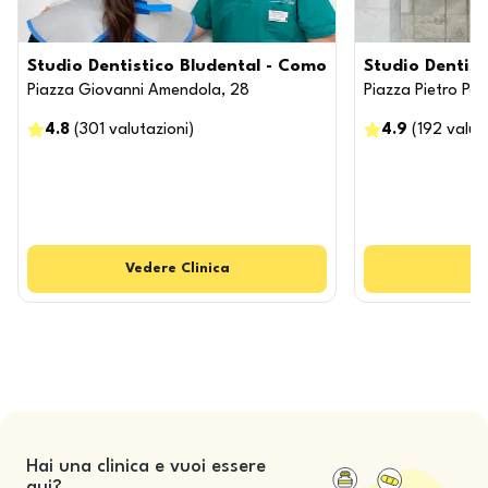
Studio Dentistico Bludental - Como
Studio Dentist
Piazza Giovanni Amendola, 28
Piazza Pietro Per
4.8
(
301
valutazioni
)
4.9
(
192
valut
Vedere
Clinica
Hai una clinica e vuoi essere
qui?