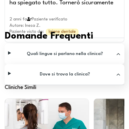
ha spiegato tutto. Tornerò sicuramente
2 anni fa
Paziente verificato
Autore
:
Inesa Z.
Paziente visto da
:
Igiene dentale
Domande Frequenti
Quali lingue si parlano nella clinica?
Dove si trova la clinica?
Cliniche Simili