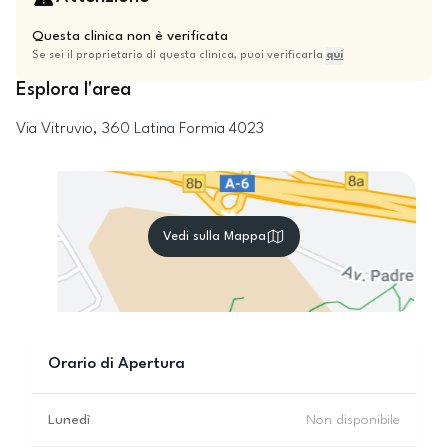
Questa clinica non è verificata
Se sei il proprietario di questa clinica, puoi verificarla
qui
Esplora l'area
Via Vitruvio, 360
Latina
Formia
4023
Vedi sulla Mappa
Orario di Apertura
Lunedì
Non disponibile