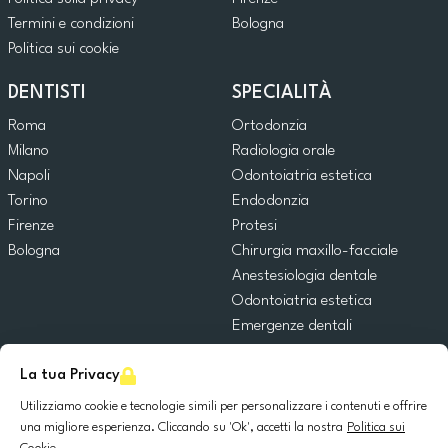
Termini e condizioni
Bologna
Politica sui cookie
DENTISTI
SPECIALITÀ
Roma
Ortodonzia
Milano
Radiologia orale
Napoli
Odontoiatria estetica
Torino
Endodonzia
Firenze
Protesi
Bologna
Chirurgia maxillo-facciale
Anestesiologia dentale
Odontoiatria estetica
Emergenze dentali
Odontoiatria generale
La tua Privacy
Odontoiatria pediatrica
Chirurgia orale
Utilizziamo cookie e tecnologie simili per personalizzare i contenuti e offrire
Implantologia dentale
una migliore esperienza. Cliccando su 'Ok', accetti la nostra
Politica sui