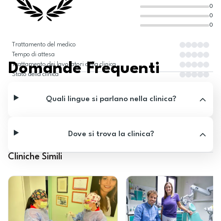
0
0
0
Trattamento del medico
Tempo di attesa
Domande Frequenti
Trattamento dei lavoratori della clinica
Stato della clinica
Quali lingue si parlano nella clinica?
Dove si trova la clinica?
Cliniche Simili