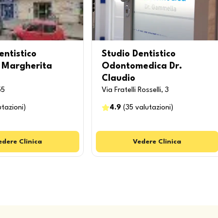
entistico
Studio Dentistico
a Margherita
Odontomedica Dr.
Claudio
55
Via Fratelli Rosselli, 3
utazioni
)
4.9
(
35
valutazioni
)
edere
Clinica
Vedere
Clinica