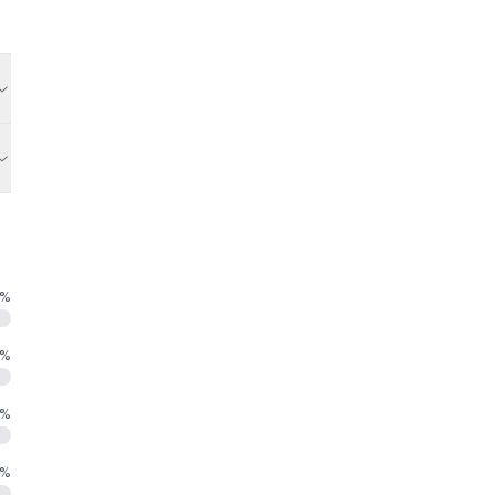
%
%
%
%