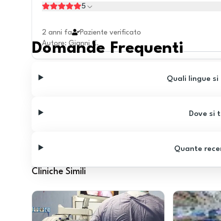
5
2 anni fa
Paziente verificato
Autore
:
Gianni C.
Domande Frequenti
Quali lingue si
Dove si t
Quante recen
Cliniche Simili