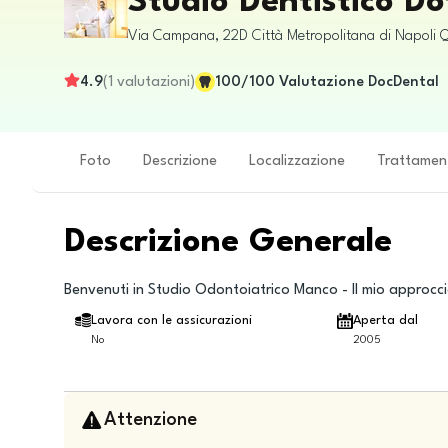
Studio Dentistico Do
Via Campana, 22D
Città Metropolitana di Napoli
Q
4.9
(
1
valutazioni
)
100
/100
Valutazione DocDental
Foto
Descrizione
Localizzazione
Trattamen
Descrizione Generale
Benvenuti in Studio Odontoiatrico Manco - Il mio approcc
Lavora con le assicurazioni
Aperta dal
No
2005
Attenzione