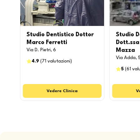
Studio Dentistico Dottor
Studio D
Marco Ferretti
Dott.ss
Mazza
Via D. Pietri, 6
Via Adda, 
4.9
(
71
valutazioni
)
5
(
61
val
Vedere
Clinica
V