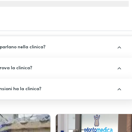
 parlano nella clinica?
rova la clinica?
sioni ha la clinica?