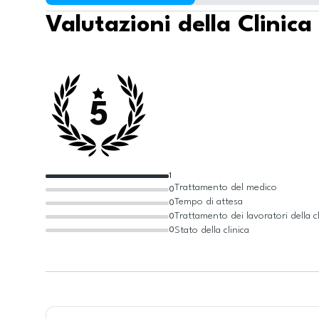
Valutazioni della Clinica
5
1
Trattamento del medico
0
Tempo di attesa
0
Trattamento dei lavoratori della cl
0
Stato della clinica
0