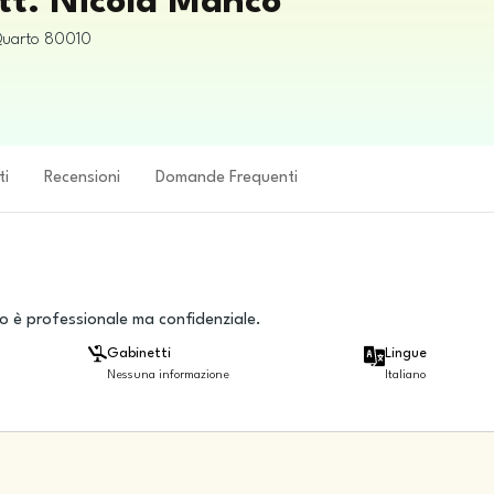
tt. Nicola Manco
uarto
80010
ti
Recensioni
Domande Frequenti
io è professionale ma confidenziale.
Gabinetti
Lingue
Nessuna informazione
Italiano