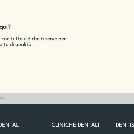
qui?
 con tutto ciò che ti serve per
salto di qualità
nco
DENTAL
CLINICHE DENTALI
DENTIS