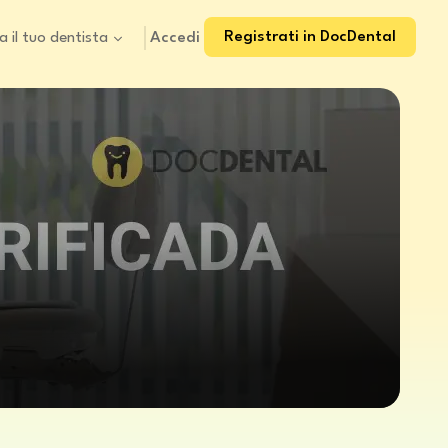
Registrati in DocDental
Accedi
a il tuo dentista