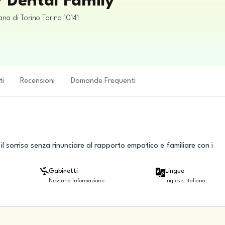
y Dental Family
ana di Torino
Torino
10141
ti
Recensioni
Domande Frequenti
e il sorriso senza rinunciare al rapporto empatico e familiare con i
Gabinetti
Lingue
Nessuna informazione
Inglese, Italiano