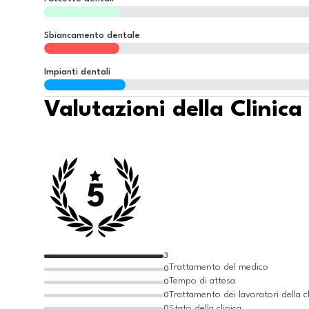
Sbiancamento dentale
Impianti dentali
Valutazioni della Clinica
5
3
Trattamento del medico
0
Tempo di attesa
0
Trattamento dei lavoratori della cl
0
Stato della clinica
0