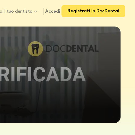
Registrati in DocDental
Accedi
a il tuo dentista