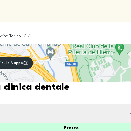
orino
Torino
10141
i sulla Mappa
 clinica dentale
Prezzo