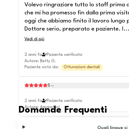
Volevo ringraziare tutto lo staff prima d
che mi ha promesso fin dalla prima visit
oggi che abbiamo finito il lavoro lungo 
Dottore serio, preparato e paziente. I
..
Vedi di più
2 anni fa
Paziente verificato
Autore
:
Betty G.
Paziente visto da
:
Otturazioni dentali
5
2 anni fa
Paziente verificato
Autore
:
Amaretto!
Domande Frequenti
Quali lingue si