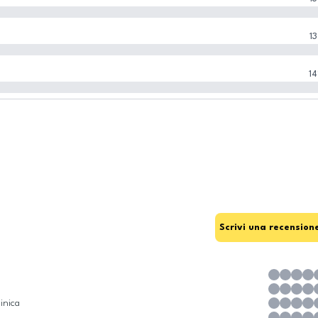
13
14
Scrivi una recension
inica