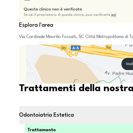
Questa clinica non è verificata
Se sei il proprietario di questa clinica, puoi verificarla
qui
Esplora l'area
Via Cardinale Maurilio Fossati, 5C
Città Metropolitana di T
Ved
Trattamenti della nostra
Odontoiatria Estetica
Trattamento