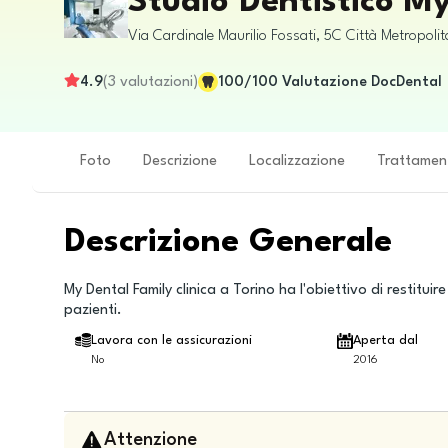
Studio Dentistico M
Via Cardinale Maurilio Fossati, 5C
Città Metropolit
4.9
(
3
valutazioni
)
100
/100
Valutazione DocDental
Foto
Descrizione
Localizzazione
Trattamen
Descrizione Generale
My Dental Family clinica a Torino ha l'obiettivo di restituir
pazienti.
Lavora con le assicurazioni
Aperta dal
No
2016
Attenzione