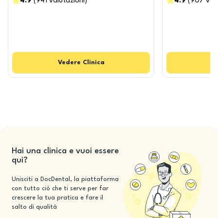
4.9
(
941
valutazioni
)
4.9
(
907
val
Vedere
Clinica
Hai una clinica e vuoi essere
qui?
Unisciti a DocDental, la piattaforma
con tutto ciò che ti serve per far
crescere la tua pratica e fare il
salto di qualità