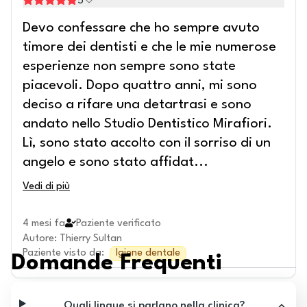
5
Devo confessare che ho sempre avuto
timore dei dentisti e che le mie numerose
esperienze non sempre sono state
piacevoli. Dopo quattro anni, mi sono
deciso a rifare una detartrasi e sono
andato nello Studio Dentistico Mirafiori.
Lì, sono stato accolto con il sorriso di un
angelo e sono stato affidat
...
Vedi di più
4 mesi fa
Paziente verificato
Autore
:
Thierry Sultan
Paziente visto da
:
Igiene dentale
Domande Frequenti
Quali lingue si parlano nella clinica?