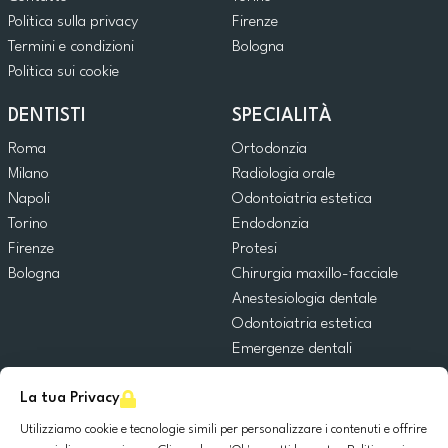
Politica sulla privacy
Firenze
Termini e condizioni
Bologna
Politica sui cookie
DENTISTI
SPECIALITÀ
Roma
Ortodonzia
Milano
Radiologia orale
Napoli
Odontoiatria estetica
Torino
Endodonzia
Firenze
Protesi
Bologna
Chirurgia maxillo-facciale
Anestesiologia dentale
Odontoiatria estetica
Emergenze dentali
Odontoiatria generale
La tua Privacy
Odontoiatria pediatrica
Chirurgia orale
Utilizziamo cookie e tecnologie simili per personalizzare i contenuti e offrire