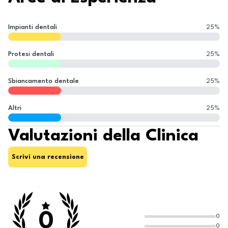
Impianti dentali
25
%
Protesi dentali
25
%
Sbiancamento dentale
25
%
Altri
25
%
Valutazioni della Clinica
Scrivi una recensione
0
0
0