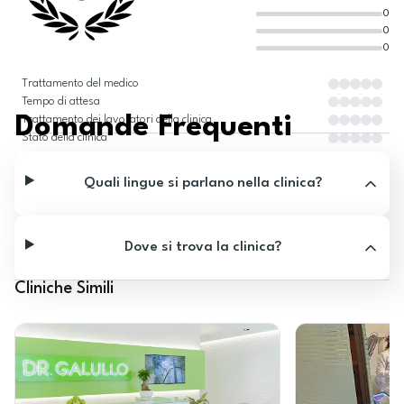
0
0
0
Trattamento del medico
Tempo di attesa
Domande Frequenti
Trattamento dei lavoratori della clinica
Stato della clinica
Quali lingue si parlano nella clinica?
Dove si trova la clinica?
Cliniche Simili