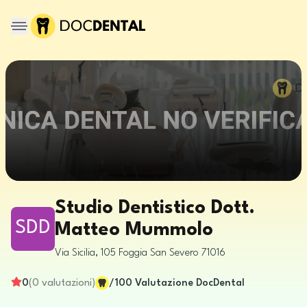
Studio Dentistico Dott.
SDD
Matteo Mummolo
Via Sicilia, 105
Foggia
San Severo
71016
0
(
0
valutazioni
)
/100
Valutazione DocDental