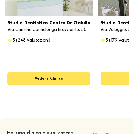
Studio Dentistico Centro Dr Galullo
Studio Dentist
Via Carmine Cannelonga Bracciante, 56
Via Valeggio, 5
5
(
248
valutazioni
)
5
(
179
valutaz
Vedere
Clinica
Hai una clinica e vuoi essere