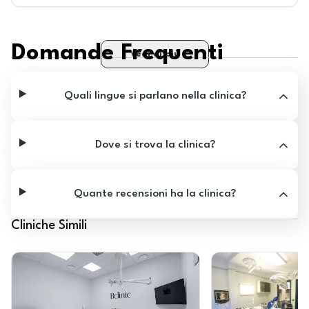
Domande Frequenti
Vedi di più
Quali lingue si parlano nella clinica?
Dove si trova la clinica?
Quante recensioni ha la clinica?
Cliniche Simili