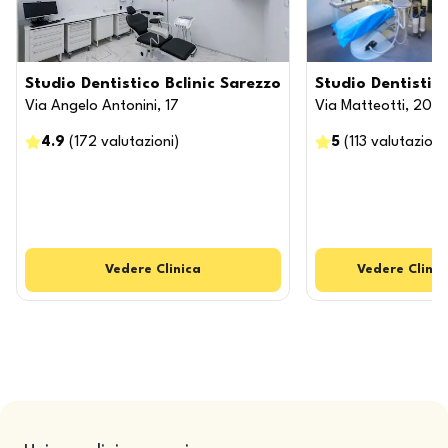
Studio Dentistico Bclinic Sarezzo
Studio Dentistic
Via Angelo Antonini, 17
Via Matteotti, 207
4.9
(
172
valutazioni
)
5
(
113
valutazioni
Vedere
Clinica
Vedere
Clinic