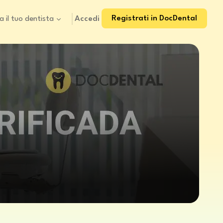
Registrati in DocDental
Accedi
a il tuo dentista