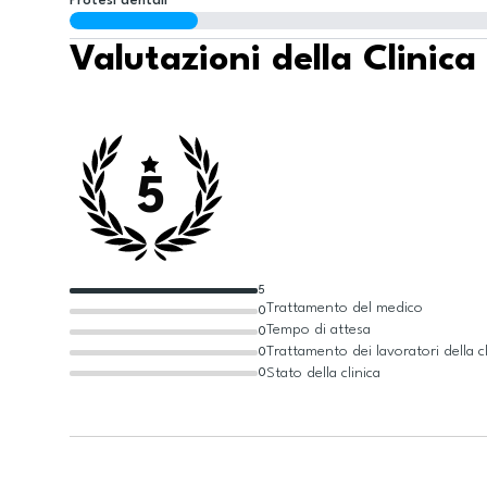
Protesi dentali
Valutazioni della Clinica
5
5
Trattamento del medico
0
Tempo di attesa
0
Trattamento dei lavoratori della cl
0
Stato della clinica
0