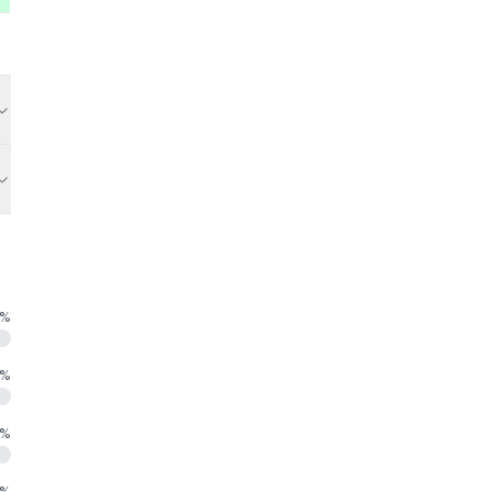
%
%
%