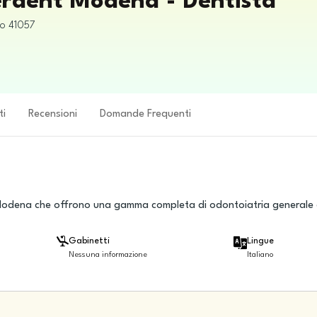
perdent Modena - Dentista
to
41057
ti
Recensioni
Domande Frequenti
 e Modena che offrono una gamma completa di odontoiatria generale
Gabinetti
Lingue
Nessuna informazione
Italiano