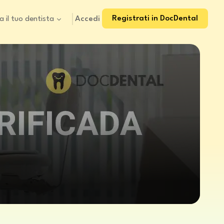
Registrati in DocDental
Accedi
a il tuo dentista