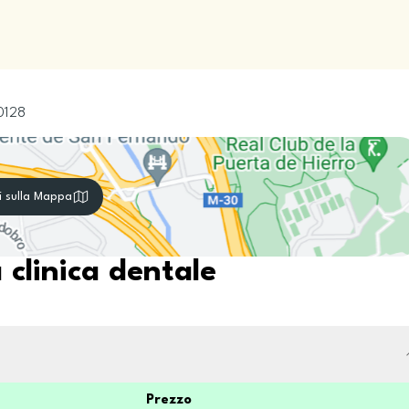
0128
i sulla Mappa
 clinica dentale
Prezzo