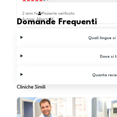
2 anni fa
Paziente verificato
Autore
:
Alberto M.
Domande Frequenti
Quali lingue si
Dove si t
Quante recen
Cliniche Simili