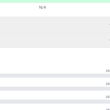
N/A
25
25
25