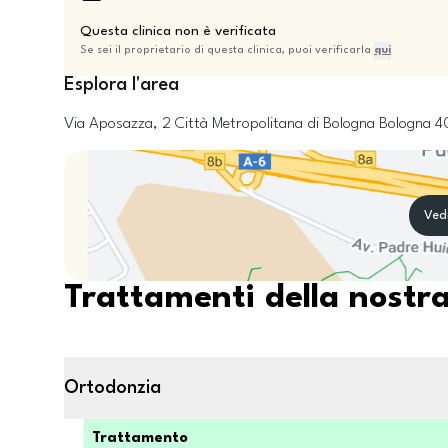
Questa clinica non è verificata
Se sei il proprietario di questa clinica, puoi verificarla
qui
Esplora l'area
Via Aposazza, 2
Città Metropolitana di Bologna
Bologna
4
Ved
Trattamenti della nostra
Ortodonzia
Trattamento