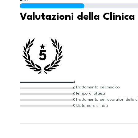
Altri
Valutazioni della Clinica
5
4
Trattamento del medico
0
Tempo di attesa
0
Trattamento dei lavoratori della cl
0
Stato della clinica
0