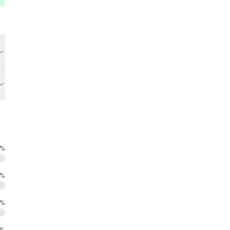
%
%
%