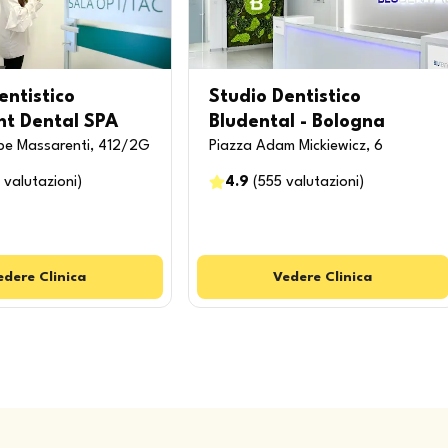
entistico
Studio Dentistico
nt Dental SPA
Bludental - Bologna
pe Massarenti, 412/2G
Piazza Adam Mickiewicz, 6
valutazioni
)
4.9
(
555
valutazioni
)
edere
Clinica
Vedere
Clinica