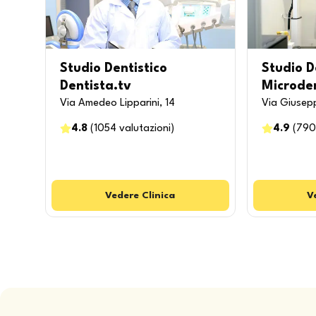
Studio Dentistico
Studio D
Dentista.tv
Microde
Via Amedeo Lipparini, 14
Via Giusep
4.8
(
1054
valutazioni
)
4.9
(
790
Vedere
Clinica
V