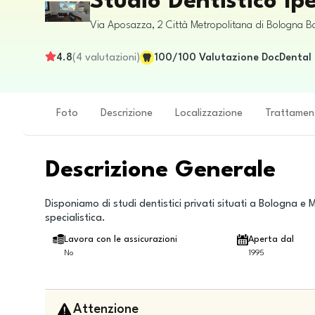
Studio Dentistico Ip
Via Aposazza, 2
Città Metropolitana di Bologna
B
4.8
(
4
valutazioni
)
100
/100
Valutazione DocDental
Foto
Descrizione
Localizzazione
Trattamen
Descrizione Generale
Disponiamo di studi dentistici privati situati a Bologna
specialistica.
Lavora con le assicurazioni
Aperta dal
No
1995
Attenzione