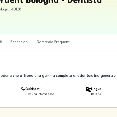
erdent Bologna - Dentista
ologna
40128
ti
Recensioni
Domande Frequenti
 e Modena che offrono una gamma completa di odontoiatria generale
Gabinetti
Lingue
Nessuna informazione
Italiano