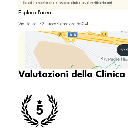
Se sei il proprietario di questa clinica, puoi verificarla
qui
Esplora l'area
Via Italica, 72
Lucca
Camaiore
55041
Ved
Valutazioni della Clinica
5