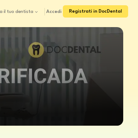
Registrati in DocDental
Accedi
a il tuo dentista