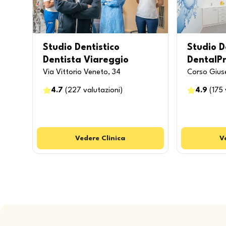
Studio Dentistico
Studio D
Dentista Viareggio
DentalPr
Via Vittorio Veneto, 34
Corso Gius
4.7
(
227
valutazioni
)
4.9
(
175
Vedere
Clinica
V