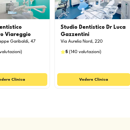
entistico
Studio Dentistico Dr Luca
o Viareggio
Gazzentini
eppe Garibaldi, 47
Via Aurelia Nord, 220
valutazioni
)
5
(
140
valutazioni
)
edere
Clinica
Vedere
Clinica