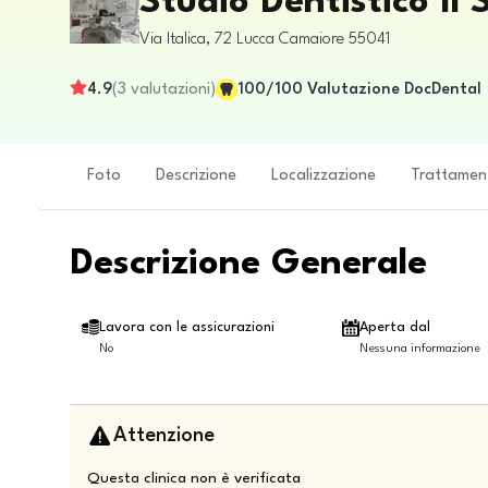
Studio Dentistico Il 
Via Italica, 72
Lucca
Camaiore
55041
4.9
(
3
valutazioni
)
100
/100
Valutazione DocDental
Foto
Descrizione
Localizzazione
Trattamen
Descrizione Generale
Lavora con le assicurazioni
Aperta dal
No
Nessuna informazione
Attenzione
Questa clinica non è verificata