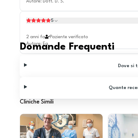
Autore
:
Dott. D. S.
5
2 anni fa
Paziente verificato
Autore
:
Ea
Domande Frequenti
Dove si t
Quante recen
Cliniche Simili