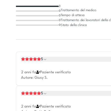
3
Trattamento del medico
0
Tempo di attesa
0
Trattamento dei lavoratori della cl
0
Stato della clinica
0
5
2 anni fa
Paziente verificato
Autore
:
Giusy S.
5
2 anni fa
Paziente verificato