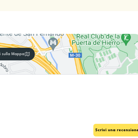
i sulla Mappa
Scrivi una recension