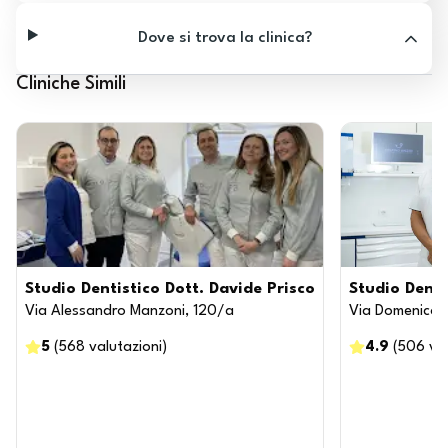
Dove si trova la clinica?
Cliniche Simili
Studio Dentistico Dott. Davide Prisco
Studio Denti
Via Alessandro Manzoni, 120/a
Via Domenico 
5
(
568
valutazioni
)
4.9
(
506
va