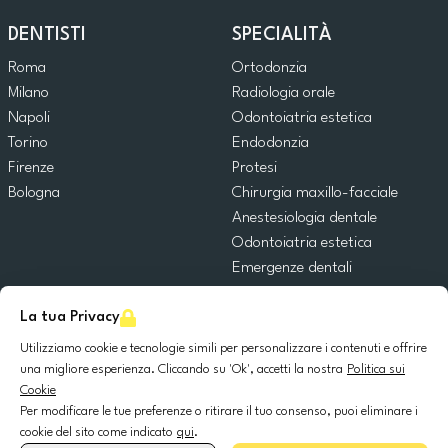
DENTISTI
SPECIALITÀ
Roma
Ortodonzia
Milano
Radiologia orale
Napoli
Odontoiatria estetica
Torino
Endodonzia
Firenze
Protesi
Bologna
Chirurgia maxillo-facciale
Anestesiologia dentale
Odontoiatria estetica
Emergenze dentali
Odontoiatria generale
La tua Privacy
Odontoiatria pediatrica
Chirurgia orale
Utilizziamo cookie e tecnologie simili per personalizzare i contenuti e offrire
Implantologia dentale
una migliore esperienza. Cliccando su 'Ok', accetti la nostra
Politica sui
Cookie
Parodontologia
Per modificare le tue preferenze o ritirare il tuo consenso, puoi eliminare i
cookie del sito come indicato
qui
.
© 2025 DocDental. Tutti i diritti riservati.