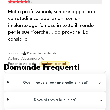
5
Molto professionali, sempre aggiornati
con studi e collaborazioni con un
implantologo famoso in tutto il mondo
per le sue ricerche... da provare! Lo
consiglio
2 anni fa
Paziente verificato
Autore
:
Alessandro A.
Paziente visto da
:
Impianti dentali
Domande Frequenti
Quali lingue si parlano nella clinica?
Dove si trova la clinica?