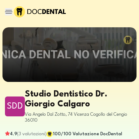
Studio Dentistico Dr.
Giorgio Calgaro
SDD
Via Angelo Dal Zotto, 74
Vicenza
Cogollo del Cengio
36010
4.9
(
3
valutazioni
)
100
/100
Valutazione DocDental