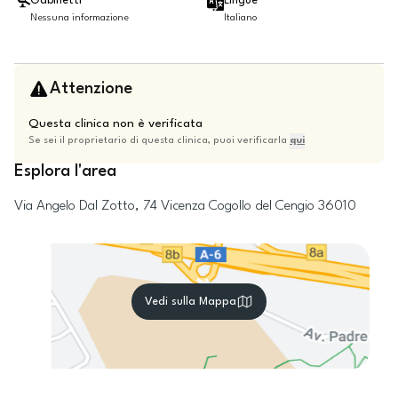
Gabinetti
Lingue
Nessuna informazione
Italiano
Attenzione
Questa clinica non è verificata
Se sei il proprietario di questa clinica, puoi verificarla
qui
Esplora l'area
Via Angelo Dal Zotto, 74
Vicenza
Cogollo del Cengio
36010
Vedi sulla Mappa