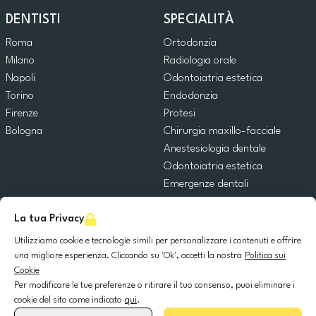
DENTISTI
SPECIALITÀ
Roma
Ortodonzia
Milano
Radiologia orale
Napoli
Odontoiatria estetica
Torino
Endodonzia
Firenze
Protesi
Bologna
Chirurgia maxillo-facciale
Anestesiologia dentale
Odontoiatria estetica
Emergenze dentali
Odontoiatria generale
La tua Privacy
Odontoiatria pediatrica
Chirurgia orale
Utilizziamo cookie e tecnologie simili per personalizzare i contenuti e offrire
Implantologia dentale
una migliore esperienza. Cliccando su 'Ok', accetti la nostra
Politica sui
Cookie
Parodontologia
Per modificare le tue preferenze o ritirare il tuo consenso, puoi eliminare i
cookie del sito come indicato
qui
.
© 2025 DocDental. Tutti i diritti riservati.