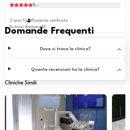
5
2 anni fa
Paziente verificato
Autore
:
Barbara M.
Domande Frequenti
Dove si trova la clinica?
Quante recensioni ha la clinica?
Cliniche Simili