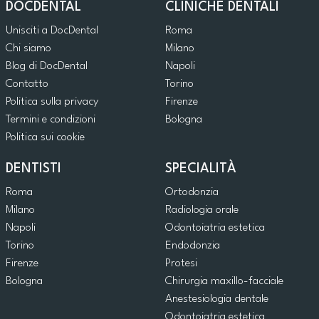
DOCDENTAL
CLINICHE DENTALI
Unisciti a DocDental
Roma
Chi siamo
Milano
Blog di DocDental
Napoli
Contatto
Torino
Politica sulla privacy
Firenze
Termini e condizioni
Bologna
Politica sui cookie
DENTISTI
SPECIALITÀ
Roma
Ortodonzia
Milano
Radiologia orale
Napoli
Odontoiatria estetica
Torino
Endodonzia
Firenze
Protesi
Bologna
Chirurgia maxillo-facciale
Anestesiologia dentale
Odontoiatria estetica