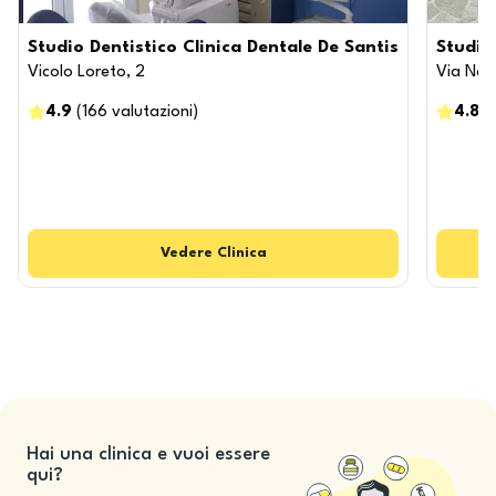
Studio Dentistico Clinica Dentale De Santis
Studio
Vicolo Loreto, 2
Via Naz
4.9
(
166
valutazioni
)
4.8
(
Vedere
Clinica
Hai una clinica e vuoi essere
qui?