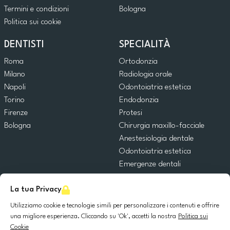
Termini e condizioni
Bologna
Politica sui cookie
DENTISTI
SPECIALITÀ
Roma
Ortodonzia
Milano
Radiologia orale
Napoli
Odontoiatria estetica
Torino
Endodonzia
Firenze
Protesi
Bologna
Chirurgia maxillo-facciale
Anestesiologia dentale
Odontoiatria estetica
Emergenze dentali
Odontoiatria generale
La tua Privacy
Odontoiatria pediatrica
Chirurgia orale
Utilizziamo cookie e tecnologie simili per personalizzare i contenuti e offrire
Implantologia dentale
una migliore esperienza. Cliccando su 'Ok', accetti la nostra
Politica sui
Cookie
Parodontologia