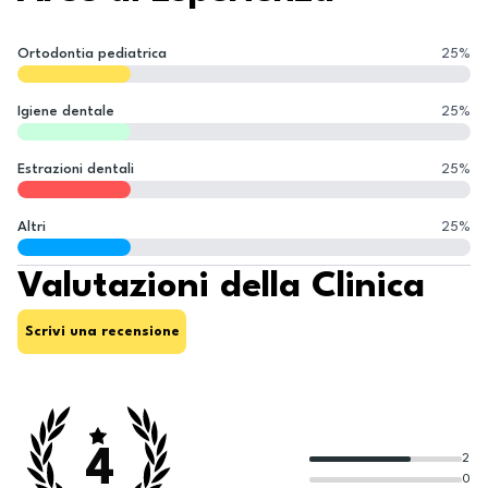
Ortodontia pediatrica
25
%
Igiene dentale
25
%
Estrazioni dentali
25
%
Altri
25
%
Valutazioni della Clinica
Scrivi una recensione
4
2
0