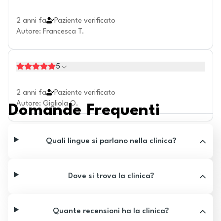
2 anni fa
Paziente verificato
Autore
:
Francesca T.
5
2 anni fa
Paziente verificato
Autore
:
Gigliola O.
Domande Frequenti
Quali lingue si parlano nella clinica?
Dove si trova la clinica?
Quante recensioni ha la clinica?