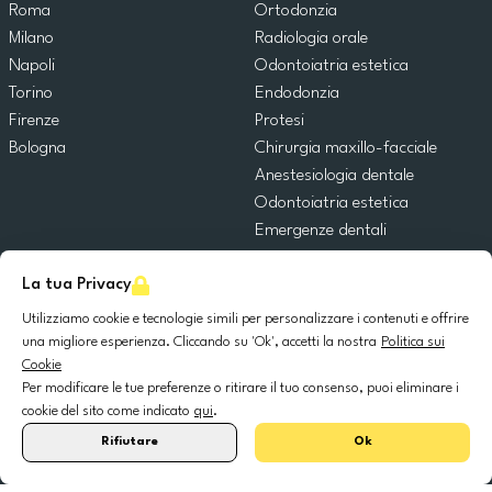
Roma
Ortodonzia
Milano
Radiologia orale
Napoli
Odontoiatria estetica
Torino
Endodonzia
Firenze
Protesi
Bologna
Chirurgia maxillo-facciale
Anestesiologia dentale
Odontoiatria estetica
Emergenze dentali
Odontoiatria generale
La tua Privacy
Odontoiatria pediatrica
Chirurgia orale
Utilizziamo cookie e tecnologie simili per personalizzare i contenuti e offrire
Implantologia dentale
una migliore esperienza. Cliccando su 'Ok', accetti la nostra
Politica sui
Cookie
Parodontologia
Per modificare le tue preferenze o ritirare il tuo consenso, puoi eliminare i
cookie del sito come indicato
qui
.
© 2025 DocDental. Tutti i diritti riservati.
Rifiutare
Ok
United
Portugal
Italia
France
España
Nederland
Deutschland
Polska
Kingdom