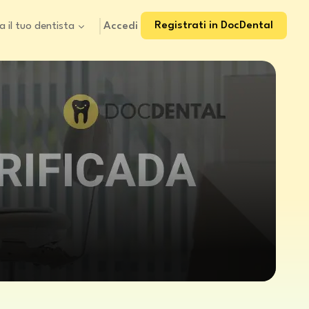
Registrati in DocDental
Accedi
a il tuo dentista