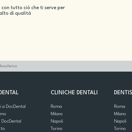
 con tutto ciò che ti serve per
salto di qualità
Anaclerico
DENTAL
CLINICHE DENTALI
DENTIS
ti a DocDental
Roma
Roma
iamo
Milano
Milano
i DocDental
Napoli
Napoli
tto
Torino
Torino