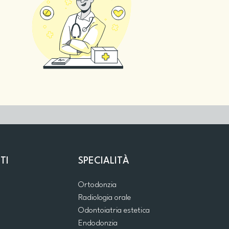
TI
SPECIALITÀ
Ortodonzia
Radiologia orale
Odontoiatria estetica
Endodonzia