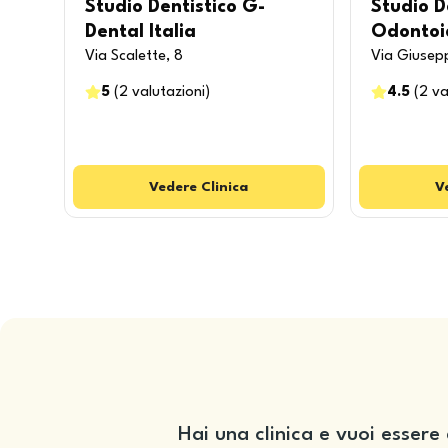
Studio Dentistico G-
Studio D
Dental Italia
Odontoia
Via Scalette, 8
Via Giusepp
5
(
2
valutazioni
)
4.5
(
2
va
Vedere
Clinica
V
Hai una clinica e vuoi essere 