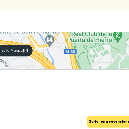
i sulla Mappa
Scrivi una recension