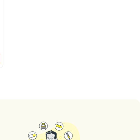
Studio Dentistico Studi
Dentistici Conti
Viale Alessandro Manzoni, 14
0
(
0
valutazioni
)
Vedere
Clinica