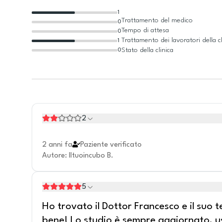
1
Trattamento del medico
0
Tempo di attesa
0
Trattamento dei lavoratori della cl
1
Stato della clinica
0
2
2 anni fa
Paziente verificato
Autore
:
Iltuoincubo B.
5
Ho trovato il Dottor Francesco e il suo t
bene! Lo studio è sempre aggiornato, us