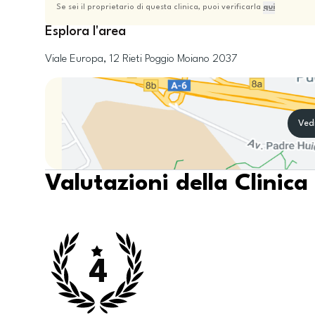
Se sei il proprietario di questa clinica, puoi verificarla
qui
Esplora l'area
Viale Europa, 12
Rieti
Poggio Moiano
2037
Ved
Valutazioni della Clinica
4