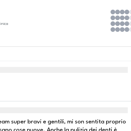
inica
eam super bravi e gentili, mi son sentita proprio
ano cose nuove. Anche la pulizia dei denti è