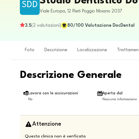
Studio Dentistico Do
SDD
Viale Europa, 12
Rieti
Poggio Moiano
2037
3.5
(
2
valutazioni
)
80
/100
Valutazione DocDental
Foto
Descrizione
Localizzazione
Trattamen
Descrizione Generale
Lavora con le assicurazioni
Aperta dal
No
Nessuna informazione
Attenzione
Questa clinica non è verificata