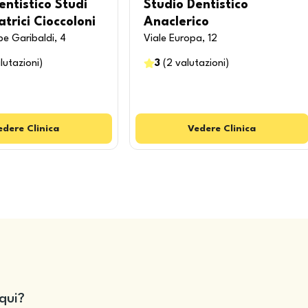
entistico Studi
Studio Dentistico
trici Cioccoloni
Anaclerico
e Garibaldi, 4
Viale Europa, 12
lutazioni
)
3
(
2
valutazioni
)
edere
Clinica
Vedere
Clinica
qui?