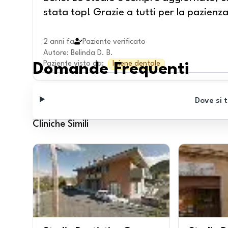
stata top! Grazie a tutti per la pazienza
2 anni fa
Paziente verificato
Autore
:
Belinda D. B.
Paziente visto da
:
Igiene dentale
Domande Frequenti
Dove si t
Cliniche Simili