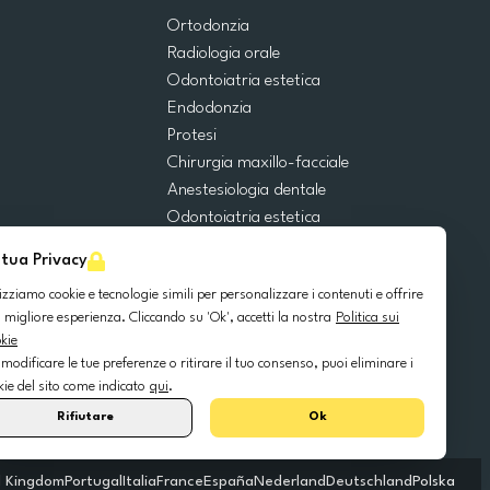
Ortodonzia
Radiologia orale
Odontoiatria estetica
Endodonzia
Protesi
Chirurgia maxillo-facciale
Anestesiologia dentale
Odontoiatria estetica
Emergenze dentali
 tua Privacy
Odontoiatria generale
lizziamo cookie e tecnologie simili per personalizzare i contenuti e offrire
Odontoiatria pediatrica
 migliore esperienza. Cliccando su 'Ok', accetti la nostra
Politica sui
Chirurgia orale
kie
Implantologia dentale
 modificare le tue preferenze o ritirare il tuo consenso, puoi eliminare i
Parodontologia
kie del sito come indicato
qui
.
Rifiutare
Ok
d Kingdom
Portugal
Italia
France
España
Nederland
Deutschland
Polska