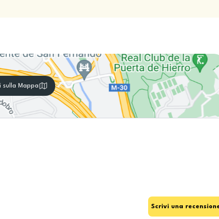
i sulla Mappa
Scrivi una recension