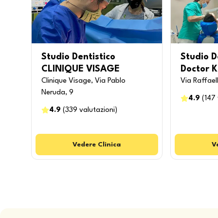
Studio Dentistico
Studio De
CLINIQUE VISAGE
Doctor K
Clinique Visage, Via Pablo
Via Raffael
Neruda, 9
4.9
(
147
4.9
(
339
valutazioni
)
Vedere
Clinica
V