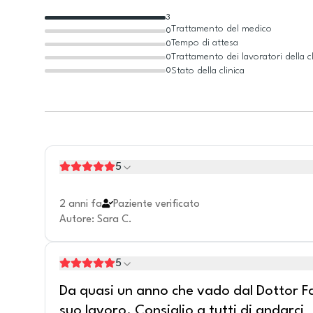
3
Trattamento del medico
0
Tempo di attesa
0
Trattamento dei lavoratori della cl
0
Stato della clinica
0
5
2 anni fa
Paziente verificato
Autore
:
Sara C.
5
Da quasi un anno che vado dal Dottor Fal
suo lavoro. Consiglio a tutti di andarci