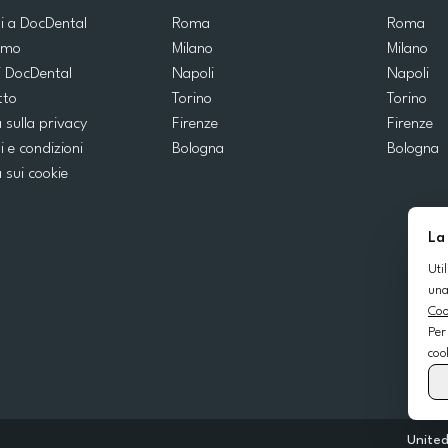
ti a DocDental
Roma
Roma
iamo
Milano
Milano
i DocDental
Napoli
Napoli
tto
Torino
Torino
a sulla privacy
Firenze
Firenze
i e condizioni
Bologna
Bologna
a sui cookie
La
Uti
una
Coo
Per
coo
Unite