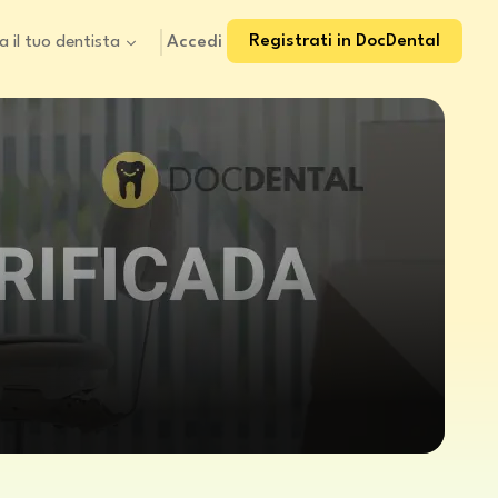
Registrati in DocDental
Accedi
a il tuo dentista