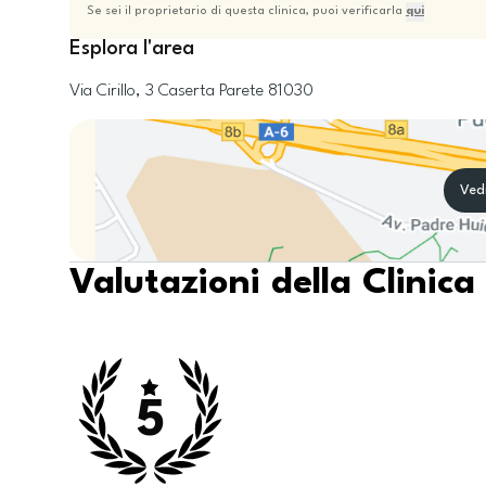
Se sei il proprietario di questa clinica, puoi verificarla
qui
Esplora l'area
Via Cirillo, 3
Caserta
Parete
81030
Ved
Valutazioni della Clinica
5