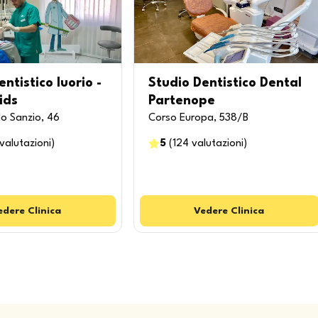
ntistico Iuorio -
Studio Dentistico Dental
ids
Partenope
lo Sanzio, 46
Corso Europa, 538/B
valutazioni
)
5
(
124
valutazioni
)
edere
Clinica
Vedere
Clinica