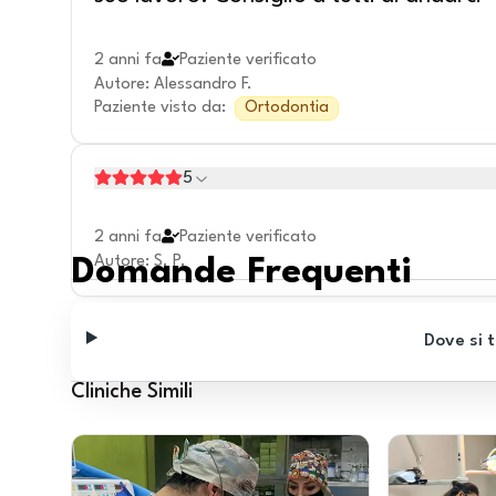
2 anni fa
Paziente verificato
Autore
:
Alessandro F.
Paziente visto da
:
Ortodontia
5
2 anni fa
Paziente verificato
Autore
:
S. P.
Domande Frequenti
Dove si t
Cliniche Simili