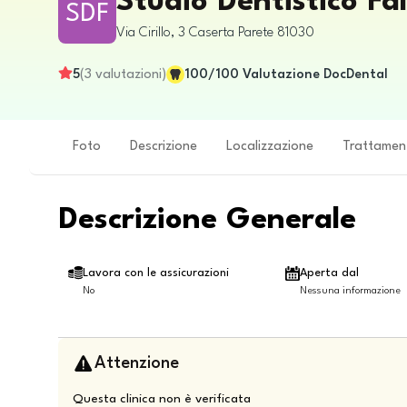
Studio Dentistico Fa
SDF
Via Cirillo, 3
Caserta
Parete
81030
5
(
3
valutazioni
)
100
/100
Valutazione DocDental
Foto
Descrizione
Localizzazione
Trattamen
Descrizione Generale
Lavora con le assicurazioni
Aperta dal
No
Nessuna informazione
Attenzione
Questa clinica non è verificata