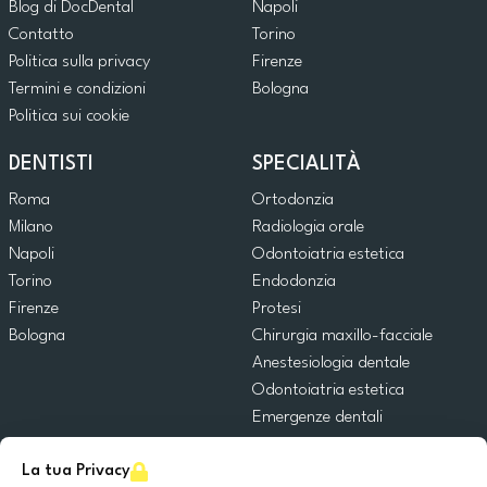
Blog di DocDental
Napoli
Contatto
Torino
Politica sulla privacy
Firenze
Termini e condizioni
Bologna
Politica sui cookie
DENTISTI
SPECIALITÀ
Roma
Ortodonzia
Milano
Radiologia orale
Napoli
Odontoiatria estetica
Torino
Endodonzia
Firenze
Protesi
Bologna
Chirurgia maxillo-facciale
Anestesiologia dentale
Odontoiatria estetica
Emergenze dentali
Odontoiatria generale
La tua Privacy
Odontoiatria pediatrica