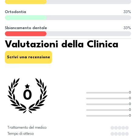
Ortodontia
33
%
Sbiancamento dentale
33
%
Valutazioni della Clinica
Scrivi una recensione
0
0
0
0
0
0
Trattamento del medico
Tempo di attesa