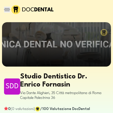
Studio Dentistico Dr.
Enrico Fornasin
SDD
Via Dante Alighieri, 35
Città metropolitana di Roma
Capitale
Palestrina
36
0
(
0
valutazioni
)
/100
Valutazione DocDental