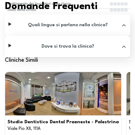
Domande Frequenti
Trattamento dei lavoratori della clinica
Stato della clinica
Quali lingue si parlano nella clinica?
Dove si trova la clinica?
Cliniche Simili
Studio Dentistico Dental Praeneste - Palestrina
St
Viale Pio XII, 111A
Via