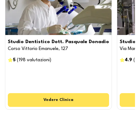
Studio Dentistico Dott. Pasquale Donadio
Studio 
Corso Vittorio Emanuele, 127
Via Marin
5
(
198
valutazioni
)
4.9
(
11
Vedere
Clinica