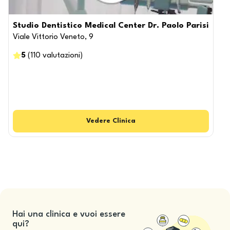
Studio Dentistico Medical Center Dr. Paolo Parisi
Viale Vittorio Veneto, 9
V
5
(
110
valutazioni
)
Vedere
Clinica
Hai una clinica e vuoi essere
qui?