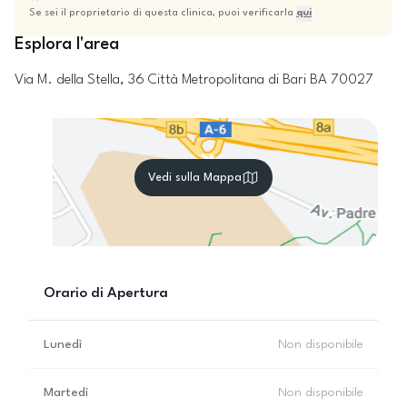
Se sei il proprietario di questa clinica, puoi verificarla
qui
Esplora l'area
Via M. della Stella, 36
Città Metropolitana di Bari
BA
70027
Vedi sulla Mappa
Orario di Apertura
Lunedì
Non disponibile
Martedì
Non disponibile