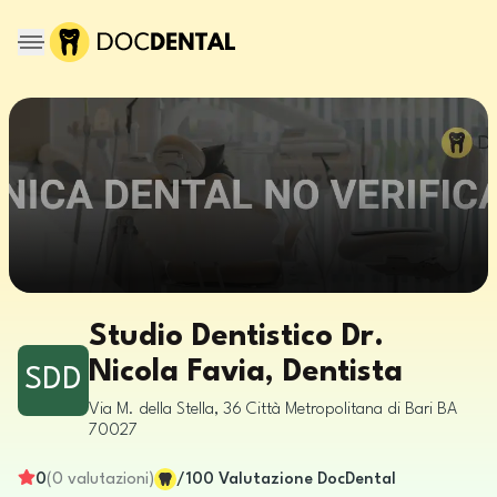
Studio Dentistico Dr.
Nicola Favia, Dentista
SDD
Via M. della Stella, 36
Città Metropolitana di Bari
BA
70027
0
(
0
valutazioni
)
/100
Valutazione DocDental