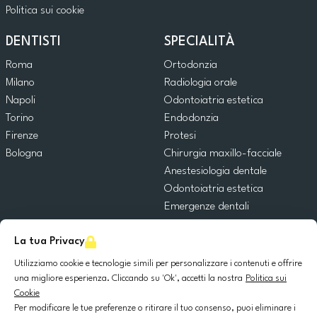
Politica sui cookie
DENTISTI
SPECIALITÀ
Roma
Ortodonzia
Milano
Radiologia orale
Napoli
Odontoiatria estetica
Torino
Endodonzia
Firenze
Protesi
Bologna
Chirurgia maxillo-facciale
Anestesiologia dentale
Odontoiatria estetica
Emergenze dentali
Odontoiatria generale
La tua Privacy
Odontoiatria pediatrica
Chirurgia orale
Utilizziamo cookie e tecnologie simili per personalizzare i contenuti e offrire
Implantologia dentale
una migliore esperienza. Cliccando su 'Ok', accetti la nostra
Politica sui
Cookie
Parodontologia
Per modificare le tue preferenze o ritirare il tuo consenso, puoi eliminare i