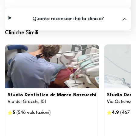
Quante recensioni ha la clinica?
Cliniche Simili
Studio Dentistico dr Marco Bazzucchi
Studio Dent
Via dei Gracchi, 151
Via Ostiense, 
5
(
546
valutazioni
)
4.9
(
467
va