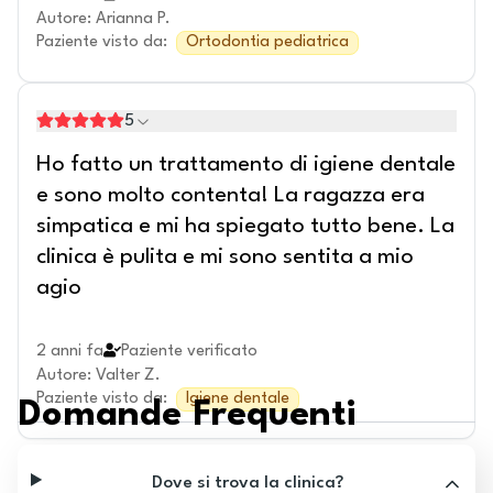
Autore
:
Arianna P.
Paziente visto da
:
Ortodontia pediatrica
5
Ho fatto un trattamento di igiene dentale
e sono molto contenta! La ragazza era
simpatica e mi ha spiegato tutto bene. La
clinica è pulita e mi sono sentita a mio
agio
2 anni fa
Paziente verificato
Autore
:
Valter Z.
Paziente visto da
:
Igiene dentale
Domande Frequenti
Dove si trova la clinica?