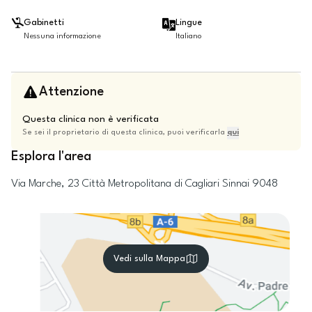
Gabinetti
Lingue
Nessuna informazione
Italiano
Attenzione
Questa clinica non è verificata
Se sei il proprietario di questa clinica, puoi verificarla
qui
Esplora l'area
Via Marche, 23
Città Metropolitana di Cagliari
Sinnai
9048
Vedi sulla Mappa