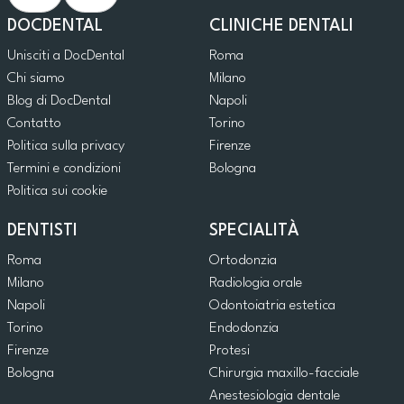
DOCDENTAL
CLINICHE DENTALI
Unisciti a DocDental
Roma
Chi siamo
Milano
Blog di DocDental
Napoli
Contatto
Torino
Politica sulla privacy
Firenze
Termini e condizioni
Bologna
Politica sui cookie
DENTISTI
SPECIALITÀ
Roma
Ortodonzia
Milano
Radiologia orale
Napoli
Odontoiatria estetica
Torino
Endodonzia
Firenze
Protesi
Bologna
Chirurgia maxillo-facciale
Anestesiologia dentale