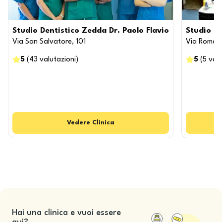
Studio Dentistico Zedda Dr. Paolo Flavio
Studio De
Via San Salvatore, 101
Via Roma,
5
(
43
valutazioni
)
5
(
5
valu
Vedere
Clinica
Hai una clinica e vuoi essere