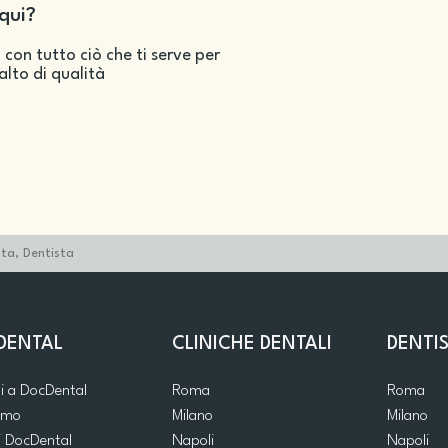
qui?
 con tutto ciò che ti serve per
salto di qualità
ta, Dentista
DENTAL
CLINICHE DENTALI
DENTIS
ti a DocDental
Roma
Roma
iamo
Milano
Milano
i DocDental
Napoli
Napoli