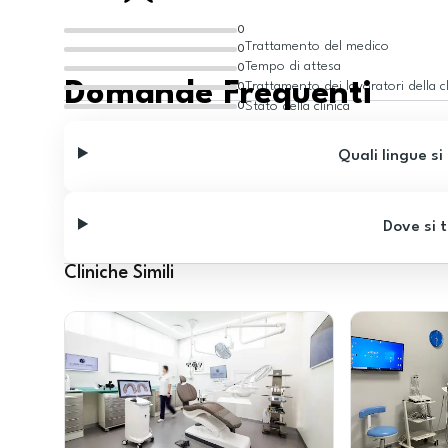
0
Trattamento del medico
0
Tempo di attesa
0
Domande Frequenti
Trattamento dei lavoratori della cl
0
Stato della clinica
0
Quali lingue si
Dove si t
Cliniche Simili