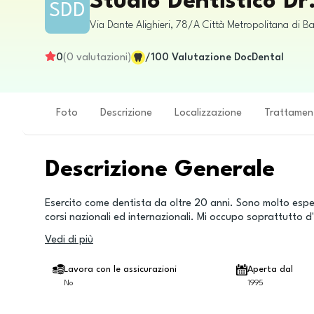
Studio Dentistico Dr
SDD
Via Dante Alighieri, 78/A
Città Metropolitana di Ba
0
(
0
valutazioni
)
/100
Valutazione DocDental
Foto
Descrizione
Localizzazione
Trattamen
Descrizione Generale
Esercito come dentista da oltre 20 anni. Sono molto espe
corsi nazionali ed internazionali. Mi occupo soprattutto d
Vedi di più
Lavora con le assicurazioni
Aperta dal
No
1995