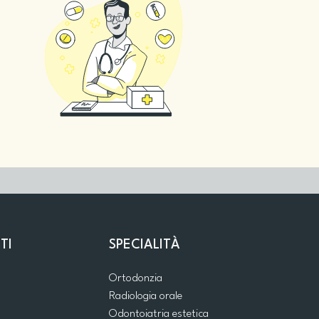
TI
SPECIALITÀ
Ortodonzia
Radiologia orale
Odontoiatria estetica