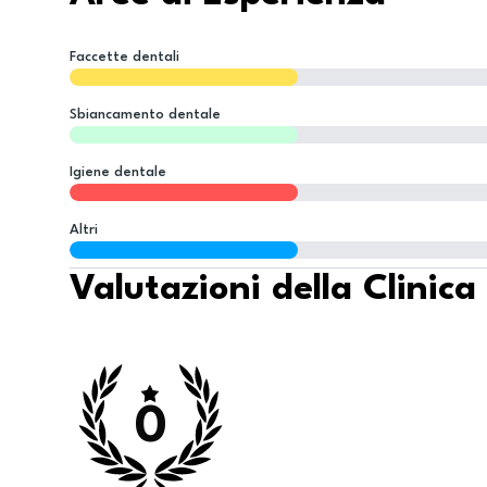
Faccette dentali
Sbiancamento dentale
Igiene dentale
Altri
Valutazioni della Clinica
0