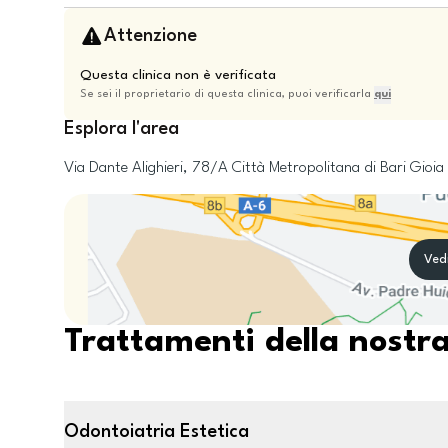
Attenzione
Questa clinica non è verificata
Se sei il proprietario di questa clinica, puoi verificarla
qui
Esplora l'area
Via Dante Alighieri, 78/A
Città Metropolitana di Bari
Gioia 
Ved
Trattamenti della nostra
Odontoiatria Estetica