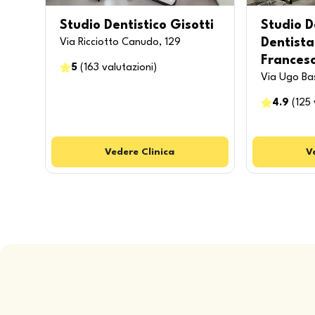
Studio Dentistico Gisotti
Studio D
Dentista 
Via Ricciotto Canudo, 129
Frances
5
(
163
valutazioni
)
Via Ugo Bas
4.9
(
125
Vedere
Clinica
V