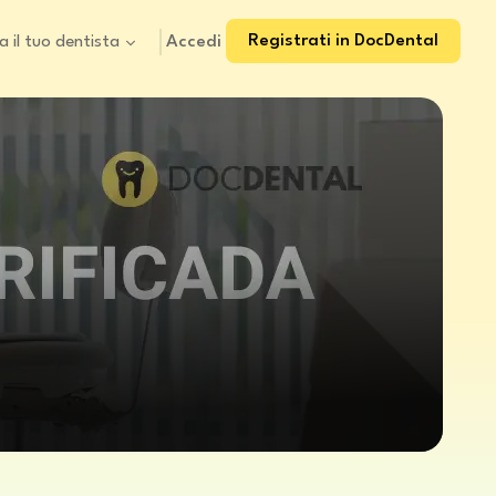
Registrati in DocDental
Accedi
a il tuo dentista