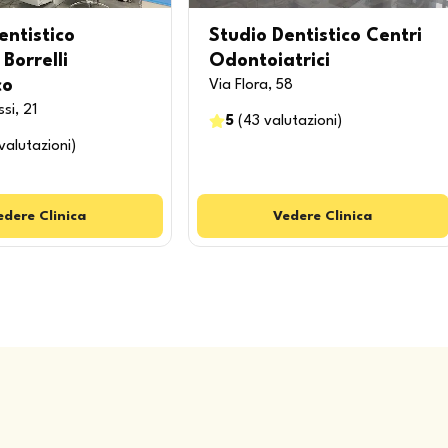
entistico
Studio Dentistico Centri
Borrelli
Odontoiatrici
co
Via Flora, 58
si, 21
5
(
43
valutazioni
)
valutazioni
)
edere
Clinica
Vedere
Clinica