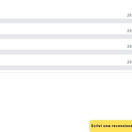
25
25
25
25
Scrivi una recension