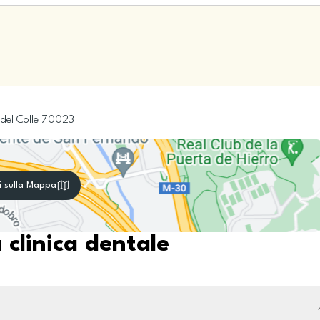
del Colle
70023
i sulla Mappa
 clinica dentale