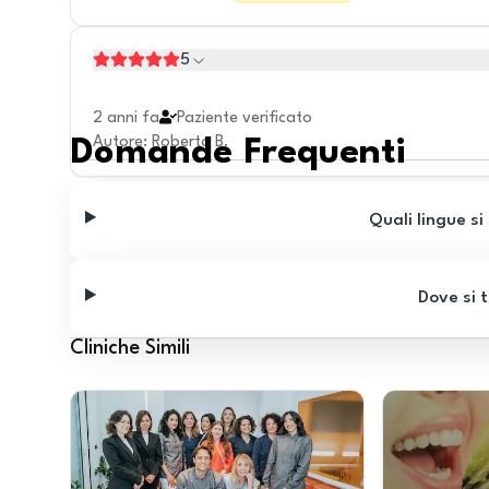
5
2 anni fa
Paziente verificato
Autore
:
Roberto B.
Domande Frequenti
Quali lingue si
Dove si t
Cliniche Simili