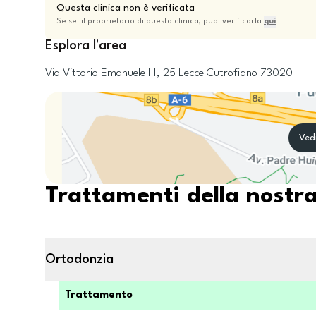
Questa clinica non è verificata
Se sei il proprietario di questa clinica, puoi verificarla
qui
Esplora l'area
Via Vittorio Emanuele III, 25
Lecce
Cutrofiano
73020
Ved
Trattamenti della nostra
Ortodonzia
Trattamento