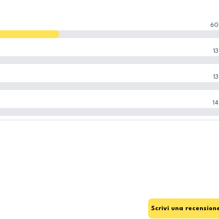
60
13
13
14
Scrivi una recension