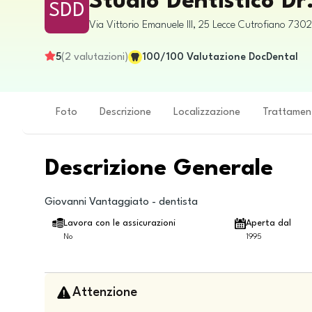
Studio Dentistico D
SDD
Via Vittorio Emanuele III, 25
Lecce
Cutrofiano
730
5
(
2
valutazioni
)
100
/100
Valutazione DocDental
Foto
Descrizione
Localizzazione
Trattamen
Descrizione Generale
Giovanni Vantaggiato - dentista
Lavora con le assicurazioni
Aperta dal
No
1995
Attenzione