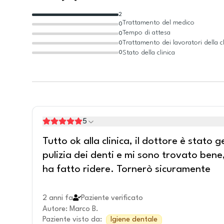
2
Trattamento del medico
0
Tempo di attesa
0
Trattamento dei lavoratori della cl
0
Stato della clinica
0
5
Tutto ok alla clinica, il dottore è stato
pulizia dei denti e mi sono trovato bene
ha fatto ridere. Tornerò sicuramente
2 anni fa
Paziente verificato
Autore
:
Marco B.
Paziente visto da
:
Igiene dentale