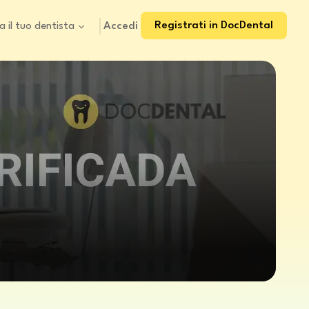
Registrati in DocDental
Accedi
a il tuo dentista