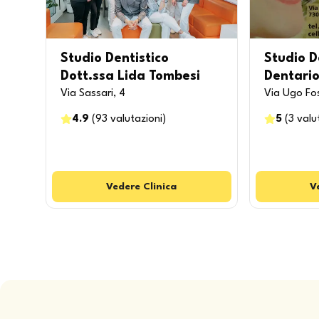
Studio Dentistico
Studio D
Dott.ssa Lida Tombesi
Dentario
Via Sassari, 4
Via Ugo Fos
4.9
(
93
valutazioni
)
5
(
3
valu
Vedere
Clinica
V