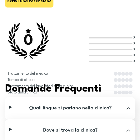
Scrivi una recensione
0
0
0
0
0
0
Trattamento del medico
Tempo di attesa
Domande Frequenti
Trattamento dei lavoratori della clinica
Stato della clinica
Quali lingue si parlano nella clinica?
Dove si trova la clinica?