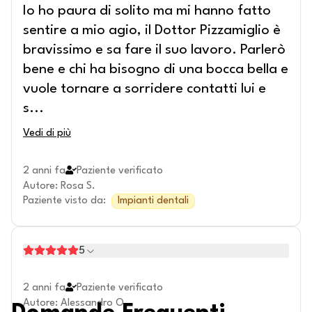
Io ho paura di solito ma mi hanno fatto
sentire a mio agio, il Dottor Pizzamiglio è
bravissimo e sa fare il suo lavoro. Parlerò
bene e chi ha bisogno di una bocca bella e
vuole tornare a sorridere contatti lui e
s
...
Vedi di più
2 anni fa
Paziente verificato
Autore
:
Rosa S.
Paziente visto da
:
Impianti dentali
5
2 anni fa
Paziente verificato
Autore
:
Alessandro O.