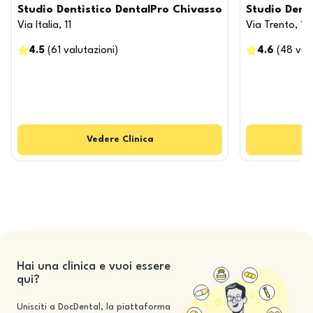
Studio Dentistico DentalPro Chivasso
Studio Dent
Via Italia, 11
Via Trento, 10
4.5
(
61
valutazioni
)
4.6
(
48
val
Vedere
Clinica
Hai una clinica e vuoi essere
qui?
Unisciti a DocDental, la piattaforma