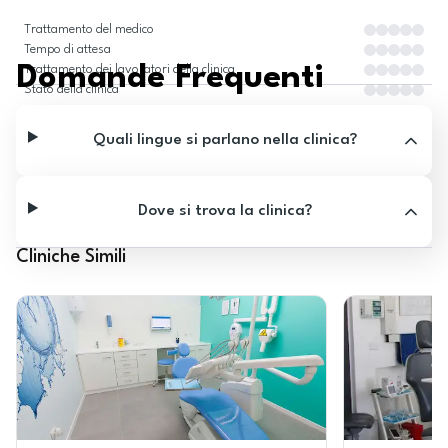
Trattamento del medico
Tempo di attesa
Domande Frequenti
Trattamento dei lavoratori della clinica
Stato della clinica
Quali lingue si parlano nella clinica?
Dove si trova la clinica?
Cliniche Simili