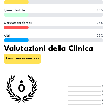
Igiene dentale
25
%
Otturazioni dentali
25
%
Altri
25
%
Valutazioni della Clinica
Scrivi una recensione
0
0
0
0
0
0