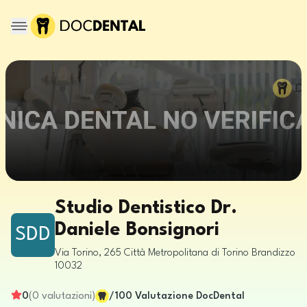
Studio Dentistico Dr.
Daniele Bonsignori
SDD
Via Torino, 265
Città Metropolitana di Torino
Brandizzo
10032
0
(
0
valutazioni
)
/100
Valutazione DocDental