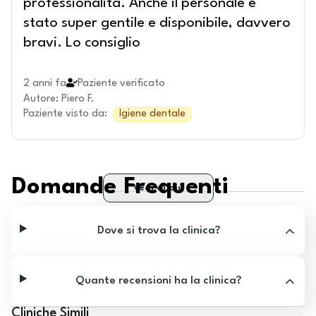
professionalità. Anche il personale è
stato super gentile e disponibile, davvero
bravi. Lo consiglio
2 anni fa
Paziente verificato
Autore
:
Piero F.
Paziente visto da
:
Igiene dentale
Domande Frequenti
Vedi di più
Dove si trova la clinica?
Quante recensioni ha la clinica?
Cliniche Simili