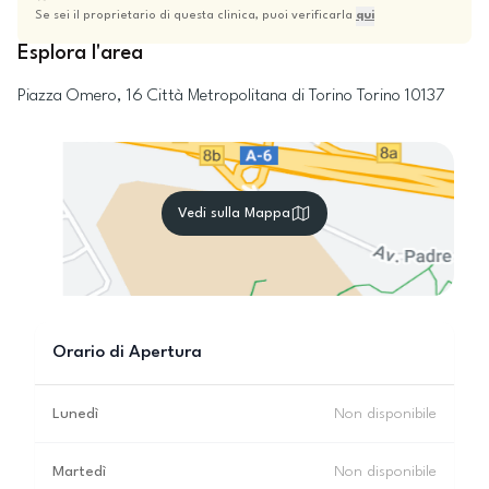
Se sei il proprietario di questa clinica, puoi verificarla
qui
Esplora l'area
Piazza Omero, 16
Città Metropolitana di Torino
Torino
10137
Vedi sulla Mappa
Orario di Apertura
Lunedì
Non disponibile
Martedì
Non disponibile