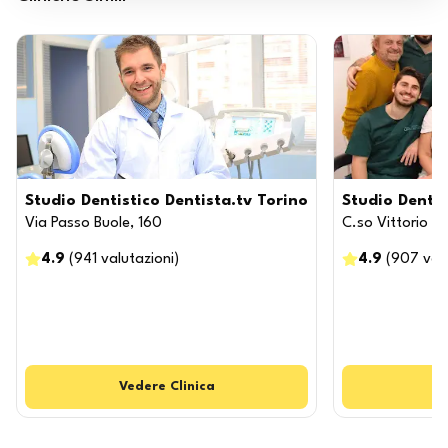
Studio Dentistico Dentista.tv Torino
Studio Dentis
Via Passo Buole, 160
C.so Vittorio E
4.9
(
941
valutazioni
)
4.9
(
907
val
Vedere
Clinica