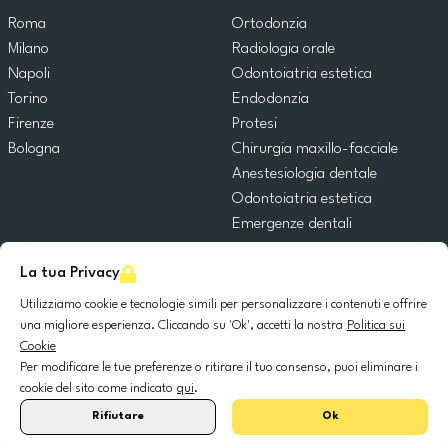
Roma
Ortodonzia
Milano
Radiologia orale
Napoli
Odontoiatria estetica
Torino
Endodonzia
Firenze
Protesi
Bologna
Chirurgia maxillo-facciale
Anestesiologia dentale
Odontoiatria estetica
Emergenze dentali
Odontoiatria generale
La tua Privacy
Odontoiatria pediatrica
Chirurgia orale
Utilizziamo cookie e tecnologie simili per personalizzare i contenuti e offrire
Implantologia dentale
una migliore esperienza. Cliccando su 'Ok', accetti la nostra
Politica sui
Cookie
Parodontologia
Per modificare le tue preferenze o ritirare il tuo consenso, puoi eliminare i
cookie del sito come indicato
qui
.
© 2025 DocDental. Tutti i diritti riservati.
Rifiutare
Ok
United
Portugal
Italia
France
España
Nederland
Deutschland
Polska