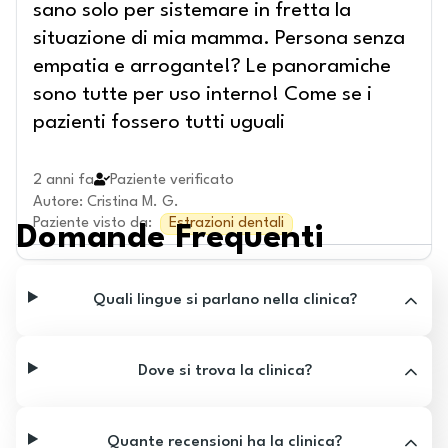
sano solo per sistemare in fretta la
situazione di mia mamma. Persona senza
empatia e arrogante!? Le panoramiche
sono tutte per uso interno! Come se i
pazienti fossero tutti uguali
2 anni fa
Paziente verificato
Autore
:
Cristina M. G.
Paziente visto da
:
Estrazioni dentali
Domande Frequenti
Quali lingue si parlano nella clinica?
Dove si trova la clinica?
Quante recensioni ha la clinica?