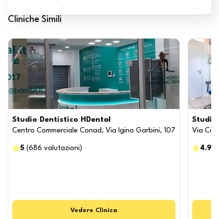
Cliniche Simili
Studio Dentistico HDental
Studio
Centro Commerciale Conad, Via Igino Garbini, 107
Via Col 
5
(
686
valutazioni
)
4.9
(
Vedere
Clinica