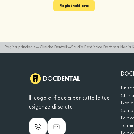
Registrati ora
Pagina principale
Cliniche Dentali
Studio Dentistico Dott.ssa Nadia 
DOC
Unisci
Chi s
Il luogo di fiducia per tutte le tue
Blog d
esigenze di salute
Conta
Politic
Termin
Politic