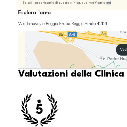
Se sei il proprietario di questa clinica, puoi verificarla
qui
Esplora l'area
V.le Timavo, 5
Reggio Emilia
Reggio Emilia
42121
Ved
Valutazioni della Clinica
5