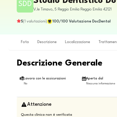
Studio Dentistico D
SDD
V.le Timavo, 5
Reggio Emilia
Reggio Emilia
42121
5
(
1
valutazioni
)
100
/100
Valutazione DocDental
Foto
Descrizione
Localizzazione
Trattamen
Descrizione Generale
Lavora con le assicurazioni
Aperta dal
No
Nessuna informazione
Attenzione
Questa clinica non è verificata