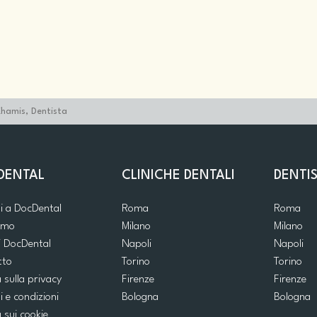
Khamis, Dentista
DENTAL
CLINICHE DENTALI
DENTIS
ti a DocDental
Roma
Roma
iamo
Milano
Milano
i DocDental
Napoli
Napoli
tto
Torino
Torino
a sulla privacy
Firenze
Firenze
i e condizioni
Bologna
Bologna
a sui cookie