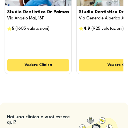
Studio Dentistico Dr Palmas
Studio Dentistico Dr.s
Via Angelo Maj, 18F
Via Generale Alberico Albri
5
(
1605
valutazioni
)
4.9
(
925
valutazioni
)
Vedere
Clinica
Vedere
Cli
Hai una clinica e vuoi essere
qui?