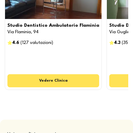
Studio Dentistico Ambulatorio Flaminia
Studio De
Via Flaminia, 94
Via Gugliel
4.6
(
127
valutazioni
)
4.3
(
35
v
Vedere
Clinica