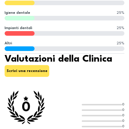
Igiene dentale
25
%
Impianti dentali
25
%
Altri
25
%
Valutazioni della Clinica
Scrivi una recensione
0
0
0
0
0
0