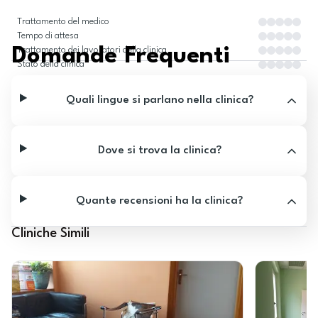
Trattamento del medico
Tempo di attesa
Domande Frequenti
Trattamento dei lavoratori della clinica
Stato della clinica
Quali lingue si parlano nella clinica?
Dove si trova la clinica?
Quante recensioni ha la clinica?
Cliniche Simili