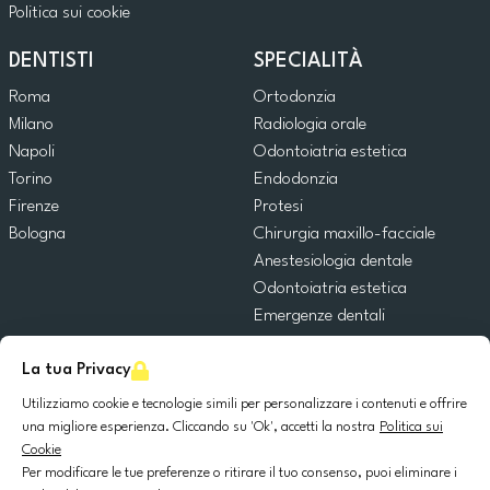
Politica sui cookie
DENTISTI
SPECIALITÀ
Roma
Ortodonzia
Milano
Radiologia orale
Napoli
Odontoiatria estetica
Torino
Endodonzia
Firenze
Protesi
Bologna
Chirurgia maxillo-facciale
Anestesiologia dentale
Odontoiatria estetica
Emergenze dentali
Odontoiatria generale
La tua Privacy
Odontoiatria pediatrica
Chirurgia orale
Utilizziamo cookie e tecnologie simili per personalizzare i contenuti e offrire
Implantologia dentale
una migliore esperienza. Cliccando su 'Ok', accetti la nostra
Politica sui
Cookie
Parodontologia
Per modificare le tue preferenze o ritirare il tuo consenso, puoi eliminare i