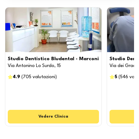
Studio Dentistico Bludental - Marconi
Studio Dent
Via Antonino Lo Surdo, 15
Via dei Gracch
4.9
(
705
valutazioni
)
5
(
546
valu
Vedere
Clinica