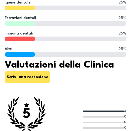
Igiene dentale
25
%
Estrazioni dentali
25
%
Impianti dentali
25
%
Altri
25
%
Valutazioni della Clinica
Scrivi una recensione
5
3
0
0
0