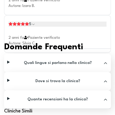
2 anni fa
Paziente verificato
Autore
:
Izara B.
5
2 anni fa
Paziente verificato
Autore
:
Silvia C.
Domande Frequenti
Quali lingue si parlano nella clinica?
Dove si trova la clinica?
Quante recensioni ha la clinica?
Cliniche Simili