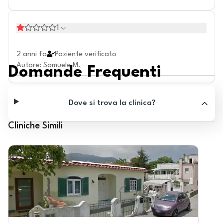
1
2 anni fa
Paziente verificato
Autore
:
Samuele M.
Domande Frequenti
Dove si trova la clinica?
Cliniche Simili