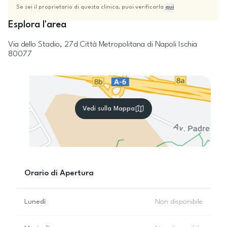
Se sei il proprietario di questa clinica, puoi verificarla
qui
Esplora l'area
Via dello Stadio, 27d
Città Metropolitana di Napoli
Ischia
80077
Vedi sulla Mappa
Orario di Apertura
Lunedì
Non disponibile